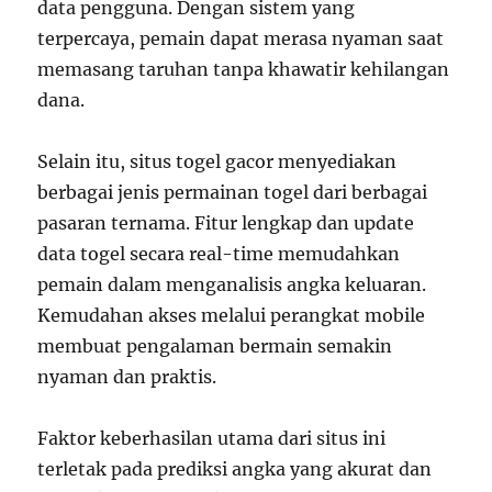
data pengguna. Dengan sistem yang
terpercaya, pemain dapat merasa nyaman saat
memasang taruhan tanpa khawatir kehilangan
dana.
Selain itu, situs togel gacor menyediakan
berbagai jenis permainan togel dari berbagai
pasaran ternama. Fitur lengkap dan update
data togel secara real-time memudahkan
pemain dalam menganalisis angka keluaran.
Kemudahan akses melalui perangkat mobile
membuat pengalaman bermain semakin
nyaman dan praktis.
Faktor keberhasilan utama dari situs ini
terletak pada prediksi angka yang akurat dan