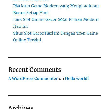
Platform Game Modern yang Menghadirkan
Bonus Setiap Hari
Link Slot Online Gacor 2026 Pilihan Modern
Hari Ini
Situs Slot Gacor Hari Ini Dengan Tren Game
Online Terkini
Recent Comments
A WordPress Commenter
on
Hello world!
Archives