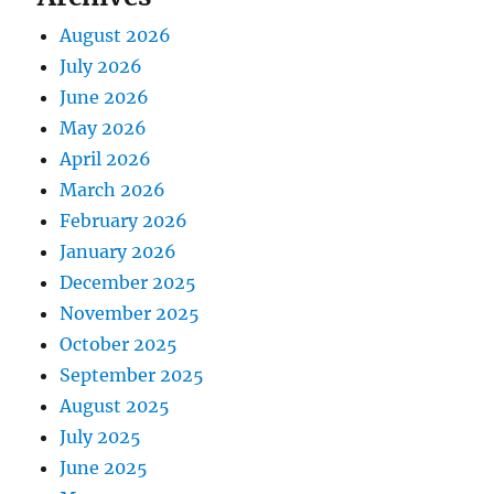
August 2026
July 2026
June 2026
May 2026
April 2026
March 2026
February 2026
January 2026
December 2025
November 2025
October 2025
September 2025
August 2025
July 2025
June 2025