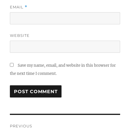
EMAIL
*
WEBSITE
Save my name, email, and website in this browser for
the next time I comment.
Post
PREVIOUS