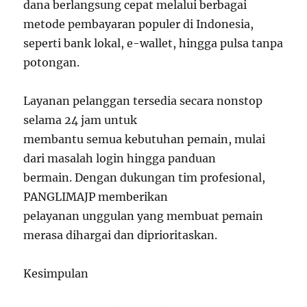
dana berlangsung cepat melalui berbagai
metode pembayaran populer di Indonesia,
seperti bank lokal, e-wallet, hingga pulsa tanpa
potongan.
Layanan pelanggan tersedia secara nonstop
selama 24 jam untuk
membantu semua kebutuhan pemain, mulai
dari masalah login hingga panduan
bermain. Dengan dukungan tim profesional,
PANGLIMAJP memberikan
pelayanan unggulan yang membuat pemain
merasa dihargai dan diprioritaskan.
Kesimpulan