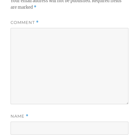
Your email address will not be published.
Required fields
are marked
*
COMMENT
*
NAME
*