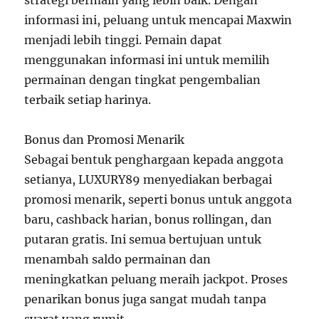
strategi bermain yang lebih baik. Dengan
informasi ini, peluang untuk mencapai Maxwin
menjadi lebih tinggi. Pemain dapat
menggunakan informasi ini untuk memilih
permainan dengan tingkat pengembalian
terbaik setiap harinya.
Bonus dan Promosi Menarik
Sebagai bentuk penghargaan kepada anggota
setianya, LUXURY89 menyediakan berbagai
promosi menarik, seperti bonus untuk anggota
baru, cashback harian, bonus rollingan, dan
putaran gratis. Ini semua bertujuan untuk
menambah saldo permainan dan
meningkatkan peluang meraih jackpot. Proses
penarikan bonus juga sangat mudah tanpa