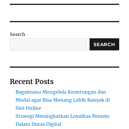
Search
SEARCH
Recent Posts
Bagaimana Mengelola Keuntungan dan
Modal agar Bisa Menang Lebih Banyak di
Slot Online
Strategi Meningkatkan Loyalitas Pemain
Dalam Dunia Digital