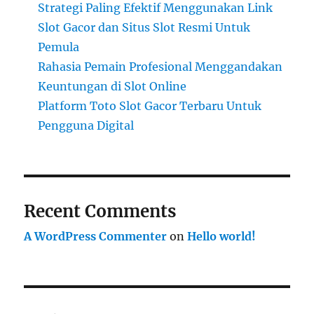
Strategi Paling Efektif Menggunakan Link
Slot Gacor dan Situs Slot Resmi Untuk
Pemula
Rahasia Pemain Profesional Menggandakan
Keuntungan di Slot Online
Platform Toto Slot Gacor Terbaru Untuk
Pengguna Digital
Recent Comments
A WordPress Commenter
on
Hello world!