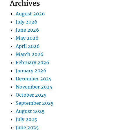
Archives
August 2026
July 2026
June 2026
May 2026
April 2026
March 2026
February 2026
January 2026
December 2025
November 2025
October 2025
September 2025
August 2025
July 2025
June 2025