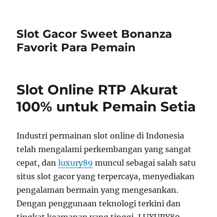
Slot Gacor Sweet Bonanza
Favorit Para Pemain
Slot Online RTP Akurat
100% untuk Pemain Setia
Industri permainan slot online di Indonesia
telah mengalami perkembangan yang sangat
cepat, dan
luxury89
muncul sebagai salah satu
situs slot gacor yang terpercaya, menyediakan
pengalaman bermain yang mengesankan.
Dengan penggunaan teknologi terkini dan