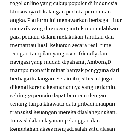
togel online yang cukup populer di Indonesia,
khususnya di kalangan pecinta permainan
angka. Platform ini menawarkan berbagai fitur
menarik yang dirancang untuk memudahkan
para pemain dalam melakukan taruhan dan
memantau hasil keluaran secara real-time.
Dengan tampilan yang user-friendly dan
navigasi yang mudah dipahami, Ambon4D
mampu menarik minat banyak pengguna dari
berbagai kalangan. Selain itu, situs ini juga
dikenal karena keamanannya yang terjamin,
sehingga pemain dapat bermain dengan
tenang tanpa khawatir data pribadi maupun
transaksi keuangan mereka disalahgunakan.
Inovasi dalam layanan pelanggan dan
kemudahan akses menjadi salah satu alasan