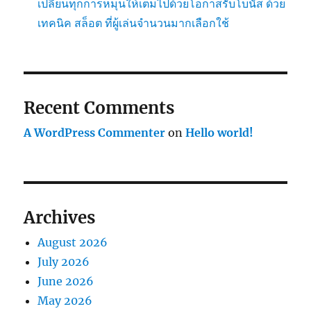
เปลี่ยนทุกการหมุนให้เต็มไปด้วยโอกาสรับโบนัส ด้วย
เทคนิค สล็อต ที่ผู้เล่นจำนวนมากเลือกใช้
Recent Comments
A WordPress Commenter
on
Hello world!
Archives
August 2026
July 2026
June 2026
May 2026