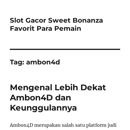
Slot Gacor Sweet Bonanza
Favorit Para Pemain
Tag:
ambon4d
Mengenal Lebih Dekat
Ambon4D dan
Keunggulannya
Ambon4D merupakan salah satu platform judi