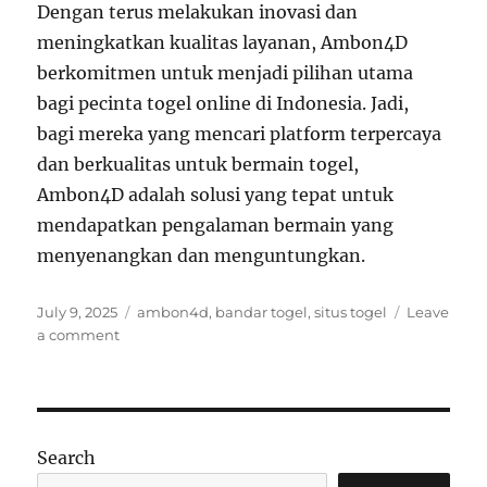
Dengan terus melakukan inovasi dan
meningkatkan kualitas layanan, Ambon4D
berkomitmen untuk menjadi pilihan utama
bagi pecinta togel online di Indonesia. Jadi,
bagi mereka yang mencari platform terpercaya
dan berkualitas untuk bermain togel,
Ambon4D adalah solusi yang tepat untuk
mendapatkan pengalaman bermain yang
menyenangkan dan menguntungkan.
Posted
Tags
July 9, 2025
ambon4d
,
bandar togel
,
situs togel
Leave
on
on
a comment
Mengenal
Lebih
Dekat
Ambon4D
dan
Search
Keunggulannya