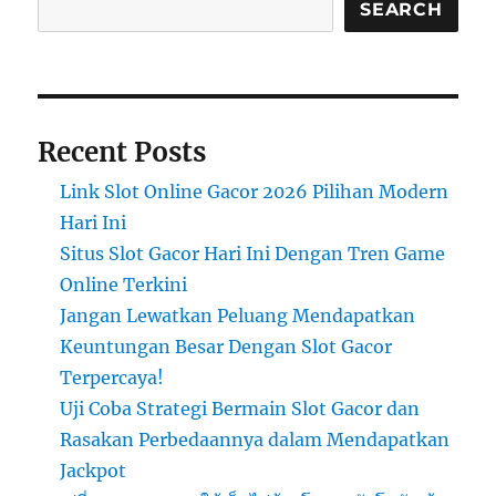
SEARCH
Recent Posts
Link Slot Online Gacor 2026 Pilihan Modern
Hari Ini
Situs Slot Gacor Hari Ini Dengan Tren Game
Online Terkini
Jangan Lewatkan Peluang Mendapatkan
Keuntungan Besar Dengan Slot Gacor
Terpercaya!
Uji Coba Strategi Bermain Slot Gacor dan
Rasakan Perbedaannya dalam Mendapatkan
Jackpot