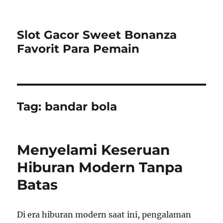
Slot Gacor Sweet Bonanza
Favorit Para Pemain
Tag:
bandar bola
Menyelami Keseruan
Hiburan Modern Tanpa
Batas
Di era hiburan modern saat ini, pengalaman