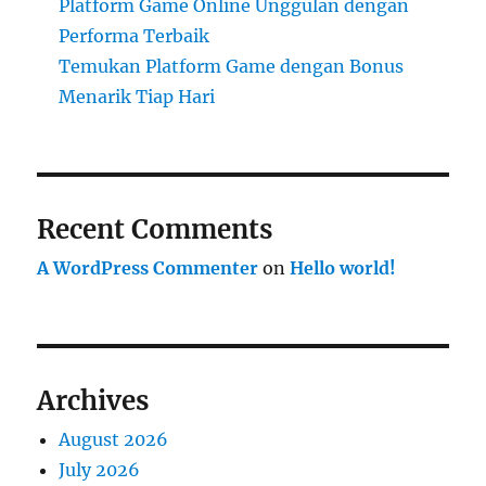
Platform Game Online Unggulan dengan
Performa Terbaik
Temukan Platform Game dengan Bonus
Menarik Tiap Hari
Recent Comments
A WordPress Commenter
on
Hello world!
Archives
August 2026
July 2026