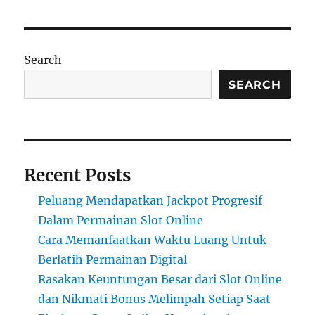
Keseruan
Hiburan
Modern
Tanpa
Search
Batas
SEARCH
Recent Posts
Peluang Mendapatkan Jackpot Progresif
Dalam Permainan Slot Online
Cara Memanfaatkan Waktu Luang Untuk
Berlatih Permainan Digital
Rasakan Keuntungan Besar dari Slot Online
dan Nikmati Bonus Melimpah Setiap Saat