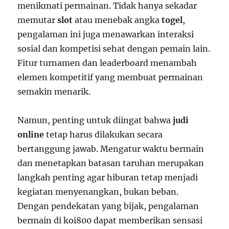
menikmati permainan. Tidak hanya sekadar
memutar
slot
atau menebak angka
togel
,
pengalaman ini juga menawarkan interaksi
sosial dan kompetisi sehat dengan pemain lain.
Fitur turnamen dan leaderboard menambah
elemen kompetitif yang membuat permainan
semakin menarik.
Namun, penting untuk diingat bahwa
judi
online
tetap harus dilakukan secara
bertanggung jawab. Mengatur waktu bermain
dan menetapkan batasan taruhan merupakan
langkah penting agar hiburan tetap menjadi
kegiatan menyenangkan, bukan beban.
Dengan pendekatan yang bijak, pengalaman
bermain di koi800 dapat memberikan sensasi