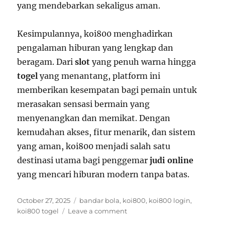
yang mendebarkan sekaligus aman.
Kesimpulannya, koi800 menghadirkan
pengalaman hiburan yang lengkap dan
beragam. Dari
slot
yang penuh warna hingga
togel
yang menantang, platform ini
memberikan kesempatan bagi pemain untuk
merasakan sensasi bermain yang
menyenangkan dan memikat. Dengan
kemudahan akses, fitur menarik, dan sistem
yang aman, koi800 menjadi salah satu
destinasi utama bagi penggemar
judi online
yang mencari hiburan modern tanpa batas.
Posted
Tags
October 27, 2025
bandar bola
,
koi800
,
koi800 login
,
on
on
koi800 togel
Leave a comment
Menyelami