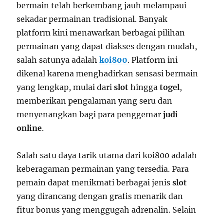
bermain telah berkembang jauh melampaui
sekadar permainan tradisional. Banyak
platform kini menawarkan berbagai pilihan
permainan yang dapat diakses dengan mudah,
salah satunya adalah
koi800
. Platform ini
dikenal karena menghadirkan sensasi bermain
yang lengkap, mulai dari
slot
hingga
togel
,
memberikan pengalaman yang seru dan
menyenangkan bagi para penggemar
judi
online
.
Salah satu daya tarik utama dari koi800 adalah
keberagaman permainan yang tersedia. Para
pemain dapat menikmati berbagai jenis
slot
yang dirancang dengan grafis menarik dan
fitur bonus yang menggugah adrenalin. Selain