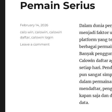
Pemain Serius
Posted
February 14, 2026
Dalam dunia per
on
Tags
calo win
,
calowin
,
calowin
menjadi faktor 
daftar
,
calowin login
platform yang t
on
Leave a comment
berbagai permai
Tips
Banyak pengguna
Main
Slot
Calowin daftar 
Aman
setiap hari. Pe
dan
pun sangat simp
Efektif
untuk
dalam permainan
Pemain
mendaftar, pen
Serius
kapan saja dan 
data.