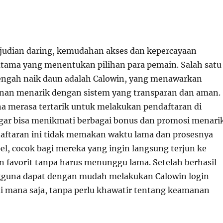
judian daring, kemudahan akses dan kepercayaan
utama yang menentukan pilihan para pemain. Salah satu
engah naik daun adalah Calowin, yang menawarkan
nan menarik dengan sistem yang transparan dan aman.
 merasa tertarik untuk melakukan pendaftaran di
agar bisa menikmati berbagai bonus dan promosi menari
ndaftaran ini tidak memakan waktu lama dan prosesnya
el, cocok bagi mereka yang ingin langsung terjun ke
 favorit tanpa harus menunggu lama. Setelah berhasil
gguna dapat dengan mudah melakukan Calowin login
di mana saja, tanpa perlu khawatir tentang keamanan