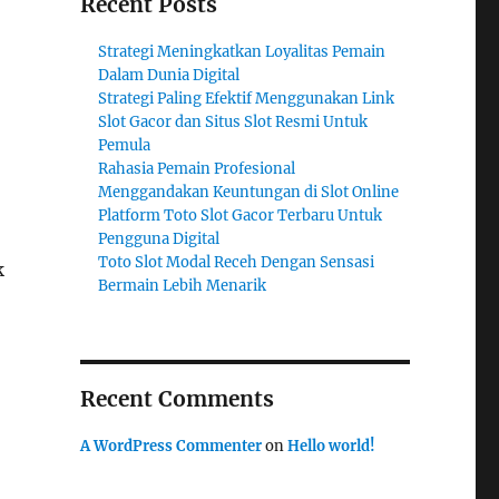
Recent Posts
Strategi Meningkatkan Loyalitas Pemain
Dalam Dunia Digital
Strategi Paling Efektif Menggunakan Link
Slot Gacor dan Situs Slot Resmi Untuk
Pemula
Rahasia Pemain Profesional
Menggandakan Keuntungan di Slot Online
Platform Toto Slot Gacor Terbaru Untuk
Pengguna Digital
Toto Slot Modal Receh Dengan Sensasi
k
Bermain Lebih Menarik
Recent Comments
A WordPress Commenter
on
Hello world!