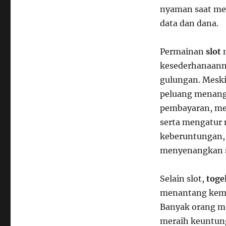
nyaman saat men
data dan dana.
Permainan
slot
m
kesederhanaanny
gulungan. Meski
peluang menang
pembayaran, mem
serta mengatur 
keberuntungan, 
menyenangkan s
Selain slot,
toge
menantang kema
Banyak orang me
meraih keuntung