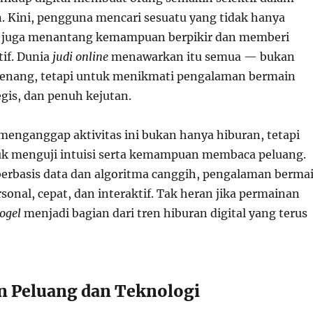
. Kini, pengguna mencari sesuatu yang tidak hanya
i juga menantang kemampuan berpikir dan memberi
tif. Dunia
judi online
menawarkan itu semua — bukan
enang, tetapi untuk menikmati pengalaman bermain
egis, dan penuh kejutan.
enganggap aktivitas ini bukan hanya hiburan, tetapi
uk menguji intuisi serta kemampuan membaca peluang.
erbasis data dan algoritma canggih, pengalaman berma
sonal, cepat, dan interaktif. Tak heran jika permainan
togel
menjadi bagian dari tren hiburan digital yang terus
 Peluang dan Teknologi