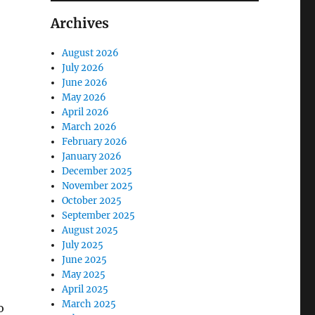
Archives
August 2026
July 2026
June 2026
May 2026
April 2026
March 2026
February 2026
January 2026
December 2025
November 2025
October 2025
September 2025
August 2025
July 2025
June 2025
May 2025
April 2025
March 2025
o