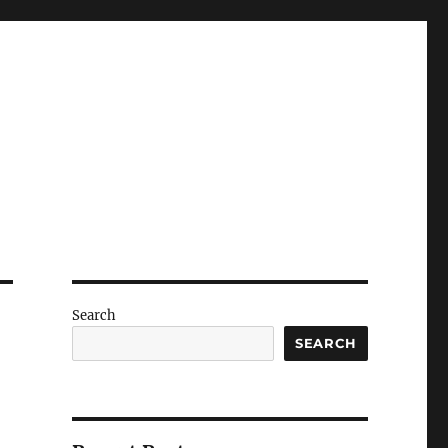
Search
SEARCH