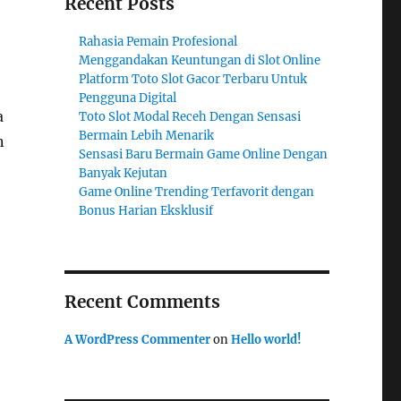
Recent Posts
Rahasia Pemain Profesional
Menggandakan Keuntungan di Slot Online
Platform Toto Slot Gacor Terbaru Untuk
Pengguna Digital
a
Toto Slot Modal Receh Dengan Sensasi
Bermain Lebih Menarik
n
Sensasi Baru Bermain Game Online Dengan
Banyak Kejutan
Game Online Trending Terfavorit dengan
Bonus Harian Eksklusif
Recent Comments
A WordPress Commenter
on
Hello world!