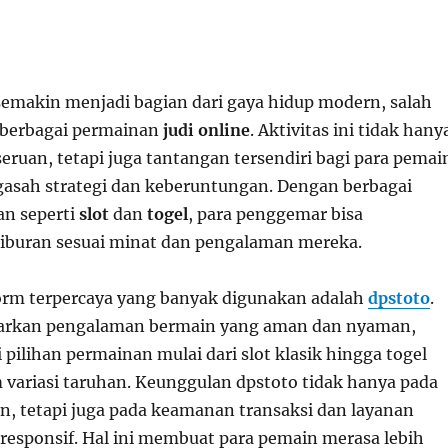
semakin menjadi bagian dari gaya hidup modern, salah
 berbagai permainan
judi online
. Aktivitas ini tidak hany
ruan, tetapi juga tantangan tersendiri bagi para pemai
asah strategi dan keberuntungan. Dengan berbagai
an seperti
slot
dan
togel
, para penggemar bisa
iburan sesuai minat dan pengalaman mereka.
form terpercaya yang banyak digunakan adalah
dpstoto
.
warkan pengalaman bermain yang aman dan nyaman,
pilihan permainan mulai dari slot klasik hingga togel
variasi taruhan. Keunggulan dpstoto tidak hanya pada
, tetapi juga pada keamanan transaksi dan layanan
responsif. Hal ini membuat para pemain merasa lebih