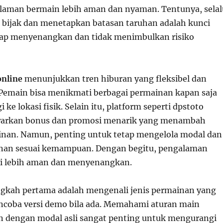
aman bermain lebih aman dan nyaman. Tentunya, selal
bijak dan menetapkan batasan taruhan adalah kunci
tap menyenangkan dan tidak menimbulkan risiko
online
menunjukkan tren hiburan yang fleksibel dan
Pemain bisa menikmati berbagai permainan kapan saja
 ke lokasi fisik. Selain itu, platform seperti dpstoto
arkan bonus dan promosi menarik yang menambah
inan. Namun, penting untuk tetap mengelola modal dan
nan sesuai kemampuan. Dengan begitu, pengalaman
i lebih aman dan menyenangkan.
ngkah pertama adalah mengenali jenis permainan yang
ncoba versi demo bila ada. Memahami aturan main
 dengan modal asli sangat penting untuk mengurangi