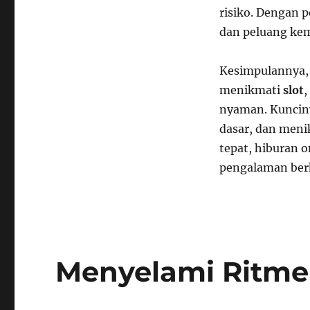
risiko. Dengan p
dan peluang ke
Kesimpulannya, 
menikmati
slot
,
nyaman. Kunciny
dasar, dan men
tepat, hiburan 
pengalaman berk
Menyelami Ritme