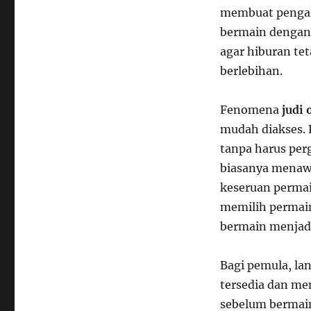
membuat pengal
bermain dengan 
agar hiburan te
berlebihan.
Fenomena
judi 
mudah diakses. 
tanpa harus pergi
biasanya menaw
keseruan perma
memilih permai
bermain menjad
Bagi pemula, la
tersedia dan me
sebelum bermain