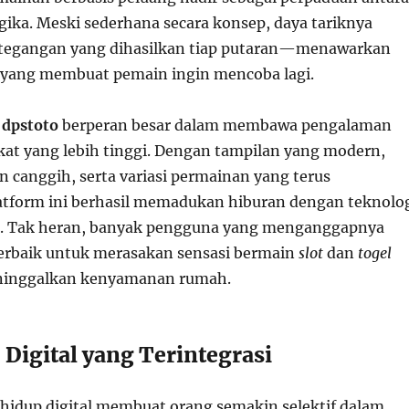
gika. Meski sederhana secara konsep, daya tariknya
etegangan yang dihasilkan tiap putaran—menawarkan
yang membuat pemain ingin mencoba lagi.
i
dpstoto
berperan besar dalam membawa pengalaman
gkat yang lebih tinggi. Dengan tampilan yang modern,
 canggih, serta variasi permainan yang terus
tform ini berhasil memadukan hiburan dengan teknolo
s. Tak heran, banyak pengguna yang menganggapnya
erbaik untuk merasakan sensasi bermain
slot
dan
togel
ninggalkan kenyamanan rumah.
Digital yang Terintegrasi
hidup digital membuat orang semakin selektif dalam