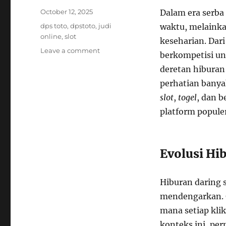
Posted
October 12, 2025
Dalam era serba 
on
Tags
dps toto
,
dpstoto
,
judi
waktu, melainka
online
,
slot
keseharian. Dari
on
Leave a comment
berkompetisi u
Menyelami
deretan hiburan
Ritme
Peluang
perhatian banya
Modern
slot
,
togel
, dan b
platform popul
Evolusi Hib
Hiburan daring s
mendengarkan. G
mana setiap kli
konteks ini, pe