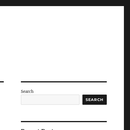
Search
SEARCH