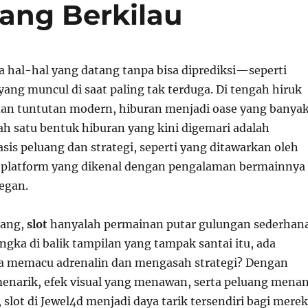
ang Berkilau
a hal-hal yang datang tanpa bisa diprediksi—seperti
ang muncul di saat paling tak terduga. Di tengah hiruk
 dan tuntutan modern, hiburan menjadi oase yang banya
lah satu bentuk hiburan yang kini digemari adalah
is peluang dan strategi, seperti yang ditawarkan oleh
h platform yang dikenal dengan pengalaman bermainnya
egan.
rang,
slot
hanyalah permainan putar gulungan sederhana
gka di balik tampilan yang tampak santai itu, ada
sa memacu adrenalin dan mengasah strategi? Dengan
narik, efek visual yang menawan, serta peluang mena
lot di Jewel4d menjadi daya tarik tersendiri bagi mere