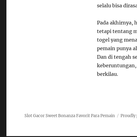
selalu bisa dir
Pada akhirnya, 
tetapi tentang 
togel yang menan
pemain punya a
Dan di tengah s
keberuntungan,
berkilau.
Slot Gacor Sweet Bonanza Favorit Para Pemain
Proudly