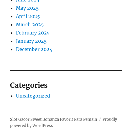
May 2025
April 2025
March 2025
February 2025
January 2025
December 2024
Categories
Uncategorized
Slot Gacor Sweet Bonanza Favorit Para Pemain
Proudly
powered by WordPress