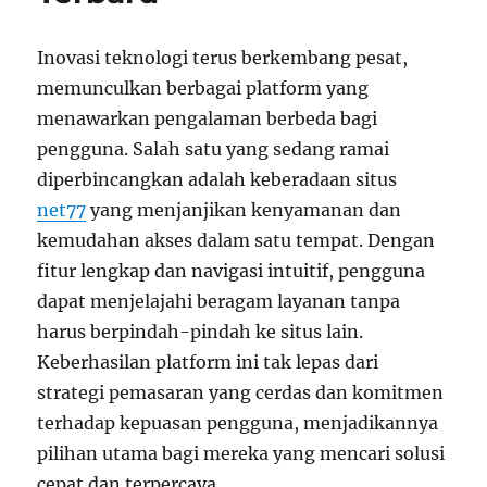
Inovasi teknologi terus berkembang pesat,
memunculkan berbagai platform yang
menawarkan pengalaman berbeda bagi
pengguna. Salah satu yang sedang ramai
diperbincangkan adalah keberadaan situs
net77
yang menjanjikan kenyamanan dan
kemudahan akses dalam satu tempat. Dengan
fitur lengkap dan navigasi intuitif, pengguna
dapat menjelajahi beragam layanan tanpa
harus berpindah-pindah ke situs lain.
Keberhasilan platform ini tak lepas dari
strategi pemasaran yang cerdas dan komitmen
terhadap kepuasan pengguna, menjadikannya
pilihan utama bagi mereka yang mencari solusi
cepat dan terpercaya.