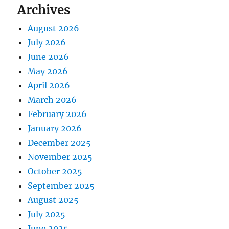
Archives
August 2026
July 2026
June 2026
May 2026
April 2026
March 2026
February 2026
January 2026
December 2025
November 2025
October 2025
September 2025
August 2025
July 2025
June 2025