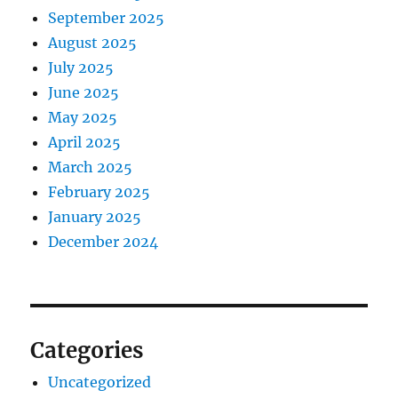
September 2025
August 2025
July 2025
June 2025
May 2025
April 2025
March 2025
February 2025
January 2025
December 2024
Categories
Uncategorized