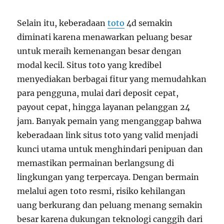
Selain itu, keberadaan
toto
4d semakin
diminati karena menawarkan peluang besar
untuk meraih kemenangan besar dengan
modal kecil. Situs toto yang kredibel
menyediakan berbagai fitur yang memudahkan
para pengguna, mulai dari deposit cepat,
payout cepat, hingga layanan pelanggan 24
jam. Banyak pemain yang menganggap bahwa
keberadaan link situs toto yang valid menjadi
kunci utama untuk menghindari penipuan dan
memastikan permainan berlangsung di
lingkungan yang terpercaya. Dengan bermain
melalui agen toto resmi, risiko kehilangan
uang berkurang dan peluang menang semakin
besar karena dukungan teknologi canggih dari