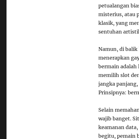
petualangan bia
misterius, atau 
klasik, yang me
sentuhan artisti
Namun, di balik
menerapkan gay
bermain adalah 
memilih slot d
jangka panjang,
Prinsipnya: ber
Selain memahami
wajib banget. S
keamanan data, 
begitu, pemain 