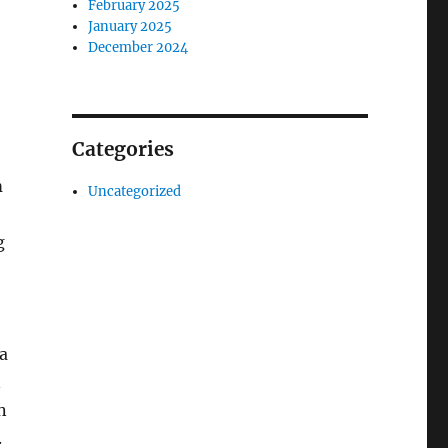
February 2025
January 2025
December 2024
Categories
m
Uncategorized
g
a
n
n
.