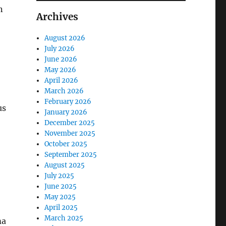
n
Archives
August 2026
July 2026
June 2026
May 2026
April 2026
March 2026
February 2026
us
January 2026
December 2025
November 2025
October 2025
September 2025
August 2025
July 2025
June 2025
May 2025
April 2025
March 2025
ma