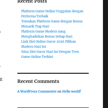
Recent Posts
Platform Game Online Unggulan dengan
Performa Terbaik
Temukan Platform Game dengan Bonus
Menarik Tiap Hari
n
Platform Game Modern yang
Menghadirkan Bonus Setiap Hari
Link Slot Online Gacor 2026 Pilihan
Modern Hari Ini
Situs Slot Gacor Hari Ini Dengan Tren
Game Online Terkini
.
ng
Recent Comments
A WordPress Commenter
on
Hello world!