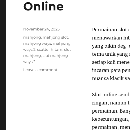
Online
Posted
November 24, 2025
Permainan slot 
on
Tags
mahjong
,
mahjong slot
,
menawarkan hibu
mahjong ways
,
mahjong
yang bikin deg-d
ways 2
,
scatter hitam
,
slot
tema unik yang
mahjong
,
slot mahjong
ways 2
setiap kali mene
on
Leave a comment
incaran para pe
Sensasi
nuansa klasik ya
Modern
dalam
Dunia
Slot online sen
Slot
ringan, namun 
Online
permainan. Bany
keberuntungan, p
permainan, mema