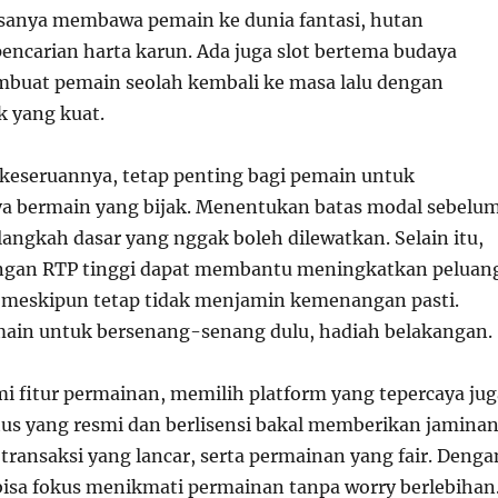
sanya membawa pemain ke dunia fantasi, hutan
pencarian harta karun. Ada juga slot bertema budaya
mbuat pemain seolah kembali ke masa lalu dengan
k yang kuat.
 keseruannya, tetap penting bagi pemain untuk
a bermain yang bijak. Menentukan batas modal sebelu
langkah dasar yang nggak boleh dilewatkan. Selain itu,
engan RTP tinggi dapat membantu meningkatkan peluan
 meskipun tetap tidak menjamin kemenangan pasti.
main untuk bersenang-senang dulu, hadiah belakangan.
 fitur permainan, memilih platform yang tepercaya jug
itus yang resmi dan berlisensi bakal memberikan jamina
transaksi yang lancar, serta permainan yang fair. Denga
bisa fokus menikmati permainan tanpa worry berlebihan