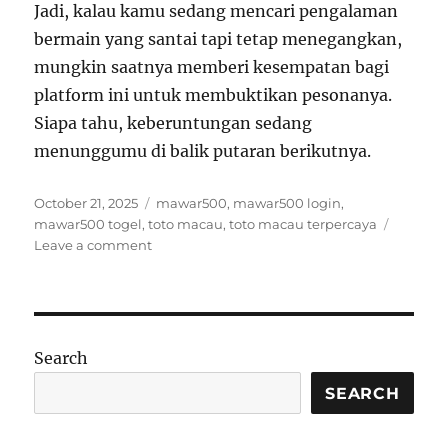
Jadi, kalau kamu sedang mencari pengalaman
bermain yang santai tapi tetap menegangkan,
mungkin saatnya memberi kesempatan bagi
platform ini untuk membuktikan pesonanya.
Siapa tahu, keberuntungan sedang
menunggumu di balik putaran berikutnya.
Posted
Tags
October 21, 2025
mawar500
,
mawar500 login
,
on
mawar500 togel
,
toto macau
,
toto macau terpercaya
on
Leave a comment
Rahasia
di
Balik
Ketertarikan
Pemain
Search
pada
Platform
SEARCH
Modern
yang