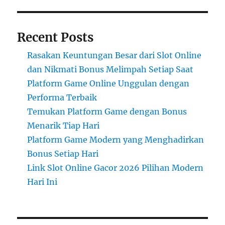
Bikin
Nagih
Recent Posts
Rasakan Keuntungan Besar dari Slot Online
dan Nikmati Bonus Melimpah Setiap Saat
Platform Game Online Unggulan dengan
Performa Terbaik
Temukan Platform Game dengan Bonus
Menarik Tiap Hari
Platform Game Modern yang Menghadirkan
Bonus Setiap Hari
Link Slot Online Gacor 2026 Pilihan Modern
Hari Ini