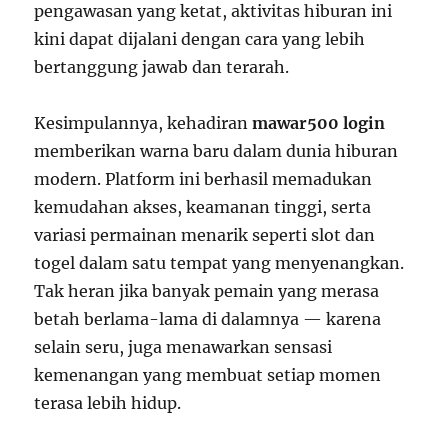
pengawasan yang ketat, aktivitas hiburan ini
kini dapat dijalani dengan cara yang lebih
bertanggung jawab dan terarah.
Kesimpulannya, kehadiran
mawar500 login
memberikan warna baru dalam dunia hiburan
modern. Platform ini berhasil memadukan
kemudahan akses, keamanan tinggi, serta
variasi permainan menarik seperti slot dan
togel dalam satu tempat yang menyenangkan.
Tak heran jika banyak pemain yang merasa
betah berlama-lama di dalamnya — karena
selain seru, juga menawarkan sensasi
kemenangan yang membuat setiap momen
terasa lebih hidup.