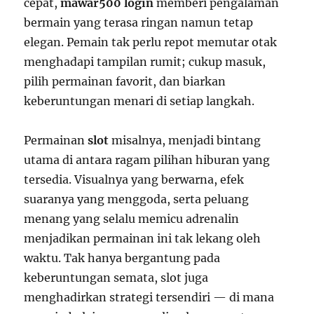
cepat,
mawar500 login
memberi pengalaman
bermain yang terasa ringan namun tetap
elegan. Pemain tak perlu repot memutar otak
menghadapi tampilan rumit; cukup masuk,
pilih permainan favorit, dan biarkan
keberuntungan menari di setiap langkah.
Permainan
slot
misalnya, menjadi bintang
utama di antara ragam pilihan hiburan yang
tersedia. Visualnya yang berwarna, efek
suaranya yang menggoda, serta peluang
menang yang selalu memicu adrenalin
menjadikan permainan ini tak lekang oleh
waktu. Tak hanya bergantung pada
keberuntungan semata, slot juga
menghadirkan strategi tersendiri — di mana