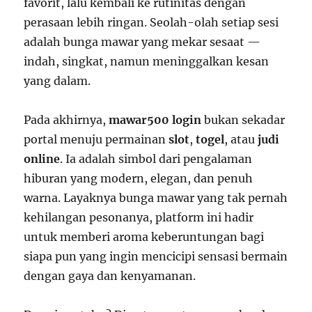
favorit, lalu kembali ke rutinitas dengan
perasaan lebih ringan. Seolah-olah setiap sesi
adalah bunga mawar yang mekar sesaat —
indah, singkat, namun meninggalkan kesan
yang dalam.
Pada akhirnya,
mawar500 login
bukan sekadar
portal menuju permainan
slot
,
togel
, atau
judi
online
. Ia adalah simbol dari pengalaman
hiburan yang modern, elegan, dan penuh
warna. Layaknya bunga mawar yang tak pernah
kehilangan pesonanya, platform ini hadir
untuk memberi aroma keberuntungan bagi
siapa pun yang ingin mencicipi sensasi bermain
dengan gaya dan kenyamanan.