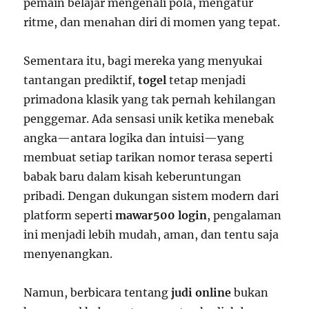
pemain belajar mengenali pola, mengatur
ritme, dan menahan diri di momen yang tepat.
Sementara itu, bagi mereka yang menyukai
tantangan prediktif,
togel
tetap menjadi
primadona klasik yang tak pernah kehilangan
penggemar. Ada sensasi unik ketika menebak
angka—antara logika dan intuisi—yang
membuat setiap tarikan nomor terasa seperti
babak baru dalam kisah keberuntungan
pribadi. Dengan dukungan sistem modern dari
platform seperti
mawar500 login
, pengalaman
ini menjadi lebih mudah, aman, dan tentu saja
menyenangkan.
Namun, berbicara tentang
judi online
bukan