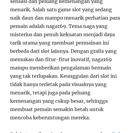
sensasi dan peluang kemenangan yang
menarik. Salah satu game slot yang sedang
naik daun dan mampu menarik perhatian para
pemain adalah naga169. Tema naga yang
misterius dan penuh kekuatan menjadi daya
tarik utama yang membuat permainan ini
berbeda dari slot lainnya. Dengan grafis yang
memukau dan fitur-fitur inovatif, naga169
mampu memberikan pengalaman bermain
yang tak terlupakan. Keunggulan dari slot ini
tidak hanya terletak pada visualnya yang
menarik, tetapi juga pada peluang
kemenangan yang cukup besar, sehingga
membuat pemain semakin betah untuk
mencoba keberuntungan mereka.