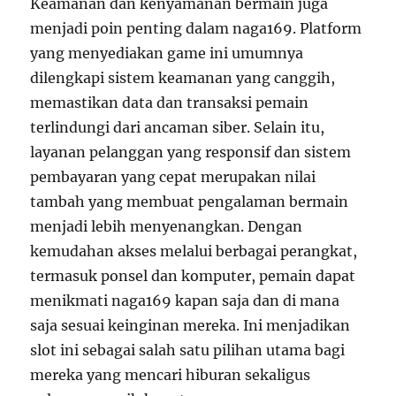
Keamanan dan kenyamanan bermain juga
menjadi poin penting dalam naga169. Platform
yang menyediakan game ini umumnya
dilengkapi sistem keamanan yang canggih,
memastikan data dan transaksi pemain
terlindungi dari ancaman siber. Selain itu,
layanan pelanggan yang responsif dan sistem
pembayaran yang cepat merupakan nilai
tambah yang membuat pengalaman bermain
menjadi lebih menyenangkan. Dengan
kemudahan akses melalui berbagai perangkat,
termasuk ponsel dan komputer, pemain dapat
menikmati naga169 kapan saja dan di mana
saja sesuai keinginan mereka. Ini menjadikan
slot ini sebagai salah satu pilihan utama bagi
mereka yang mencari hiburan sekaligus