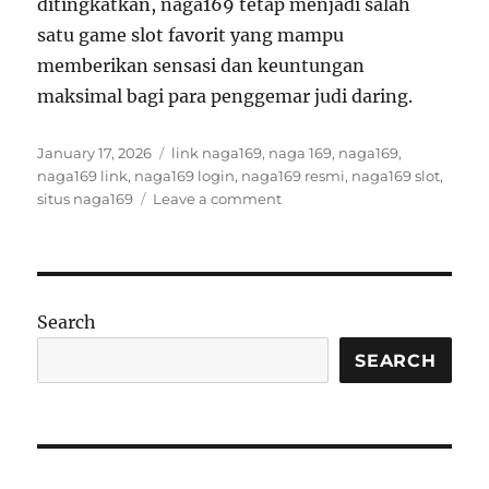
ditingkatkan, naga169 tetap menjadi salah
satu game slot favorit yang mampu
memberikan sensasi dan keuntungan
maksimal bagi para penggemar judi daring.
Posted
Tags
January 17, 2026
link naga169
,
naga 169
,
naga169
,
on
naga169 link
,
naga169 login
,
naga169 resmi
,
naga169 slot
,
on
situs naga169
Leave a comment
Slot
Online
Ganas
yang
Jarang
Search
Kasih
Kekalahan
SEARCH