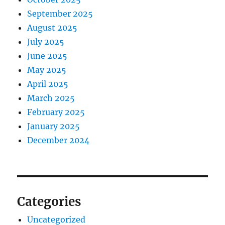
September 2025
August 2025
July 2025
June 2025
May 2025
April 2025
March 2025
February 2025
January 2025
December 2024
Categories
Uncategorized