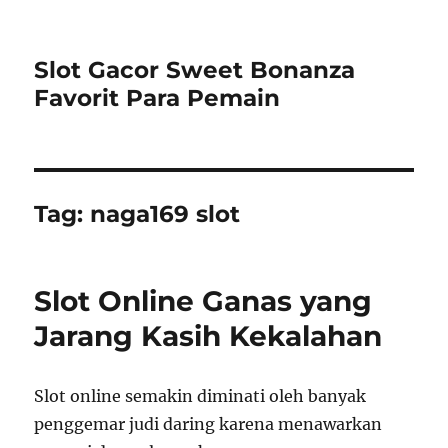
Slot Gacor Sweet Bonanza
Favorit Para Pemain
Tag:
naga169 slot
Slot Online Ganas yang
Jarang Kasih Kekalahan
Slot online semakin diminati oleh banyak
penggemar judi daring karena menawarkan