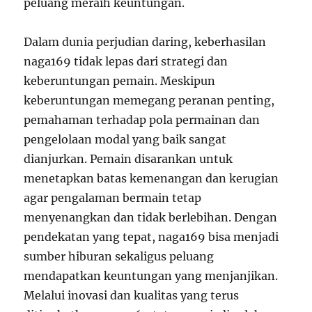
peluang meraih keuntungan.
Dalam dunia perjudian daring, keberhasilan
naga169 tidak lepas dari strategi dan
keberuntungan pemain. Meskipun
keberuntungan memegang peranan penting,
pemahaman terhadap pola permainan dan
pengelolaan modal yang baik sangat
dianjurkan. Pemain disarankan untuk
menetapkan batas kemenangan dan kerugian
agar pengalaman bermain tetap
menyenangkan dan tidak berlebihan. Dengan
pendekatan yang tepat, naga169 bisa menjadi
sumber hiburan sekaligus peluang
mendapatkan keuntungan yang menjanjikan.
Melalui inovasi dan kualitas yang terus