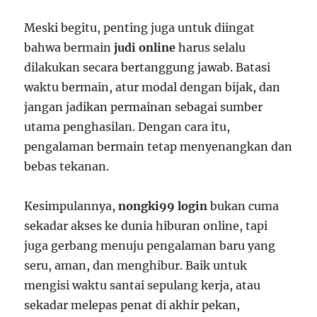
Meski begitu, penting juga untuk diingat
bahwa bermain
judi online
harus selalu
dilakukan secara bertanggung jawab. Batasi
waktu bermain, atur modal dengan bijak, dan
jangan jadikan permainan sebagai sumber
utama penghasilan. Dengan cara itu,
pengalaman bermain tetap menyenangkan dan
bebas tekanan.
Kesimpulannya,
nongki99 login
bukan cuma
sekadar akses ke dunia hiburan online, tapi
juga gerbang menuju pengalaman baru yang
seru, aman, dan menghibur. Baik untuk
mengisi waktu santai sepulang kerja, atau
sekadar melepas penat di akhir pekan,