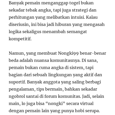
Banyak pemain menganggap togel bukan
sekadar tebak angka, tapi juga strategi dan
perhitungan yang melibatkan intuisi. Kalau
diseriusin, ini bisa jadi hiburan yang mengasah
logika sekaligus menambah semangat
kompetitif.
Namun, yang membuat Nongki99 benar-benar
beda adalah nuansa komunitasnya. Di sana,
pemain bukan cuma angka di sistem, tapi
bagian dari sebuah lingkungan yang aktif dan
suportif. Banyak anggota yang saling berbagi
pengalaman, tips bermain, bahkan sekadar
ngobrol santai di forum komunitas. Jadi, selain
main, lo juga bisa “nongki” secara virtual
dengan pemain lain yang punya hobi serupa.