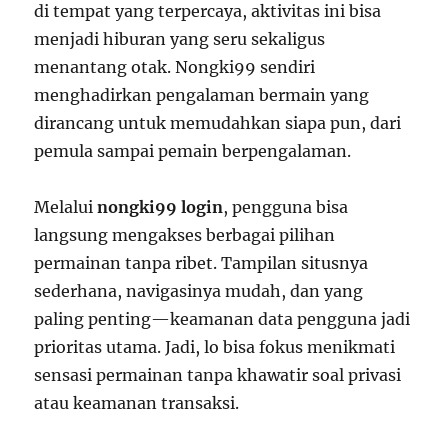
di tempat yang terpercaya, aktivitas ini bisa
menjadi hiburan yang seru sekaligus
menantang otak. Nongki99 sendiri
menghadirkan pengalaman bermain yang
dirancang untuk memudahkan siapa pun, dari
pemula sampai pemain berpengalaman.
Melalui
nongki99 login
, pengguna bisa
langsung mengakses berbagai pilihan
permainan tanpa ribet. Tampilan situsnya
sederhana, navigasinya mudah, dan yang
paling penting—keamanan data pengguna jadi
prioritas utama. Jadi, lo bisa fokus menikmati
sensasi permainan tanpa khawatir soal privasi
atau keamanan transaksi.