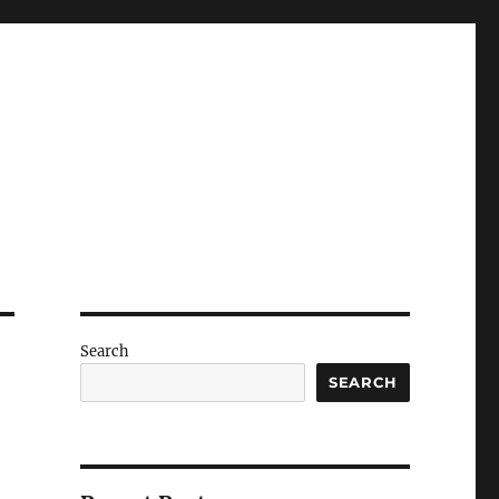
Search
SEARCH