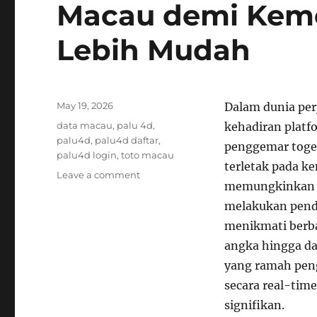
Macau demi Keme
Lebih Mudah
Posted
May 19, 2026
Dalam dunia per
on
Tags
data macau
,
palu 4d
,
kehadiran platf
palu4d
,
palu4d daftar
,
penggemar togel
palu4d login
,
toto macau
terletak pada k
on
Leave a comment
memungkinkan p
Temukan
Cara
melakukan penda
Efektif
menikmati berba
Membaca
angka hingga da
Data
Macau
yang ramah peng
demi
secara real-tim
Kemenangan
signifikan.
Togel