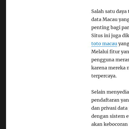
Online
Lebih
Salah satu daya 
Mudah
data Macau yang 
penting bagi pa
Situs ini juga d
toto macau
yang
Melalui fitur ya
pengguna merasa
karena mereka m
terpercaya.
Selain menyedia
pendaftaran yan
dan privasi data
dengan sistem e
akan kebocoran 