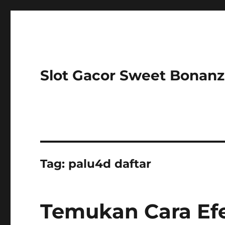
Slot Gacor Sweet Bonanz
Tag:
palu4d daftar
Temukan Cara Ef