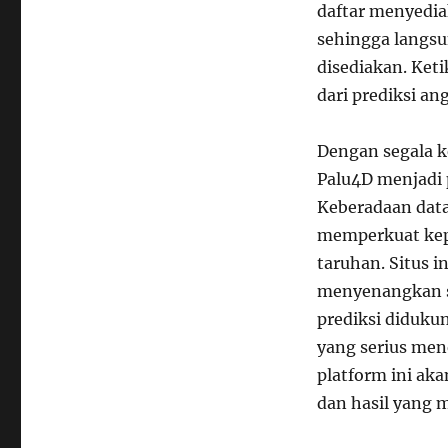
daftar menyedia
sehingga langs
disediakan. Ket
dari prediksi an
Dengan segala k
Palu4D menjadi 
Keberadaan data
memperkuat kep
taruhan. Situs
menyenangkan s
prediksi didukun
yang serius men
platform ini ak
dan hasil yang