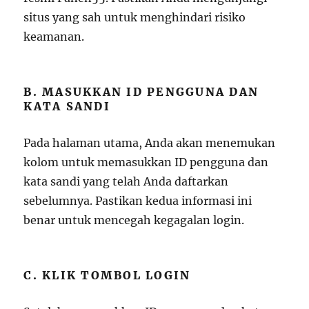
situs yang sah untuk menghindari risiko
keamanan.
B. MASUKKAN ID PENGGUNA DAN
KATA SANDI
Pada halaman utama, Anda akan menemukan
kolom untuk memasukkan ID pengguna dan
kata sandi yang telah Anda daftarkan
sebelumnya. Pastikan kedua informasi ini
benar untuk mencegah kegagalan login.
C. KLIK TOMBOL LOGIN