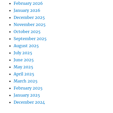
February 2026
January 2026
December 2025
November 2025
October 2025
September 2025
August 2025
July 2025
June 2025
May 2025
April 2025
March 2025
February 2025
January 2025
December 2024