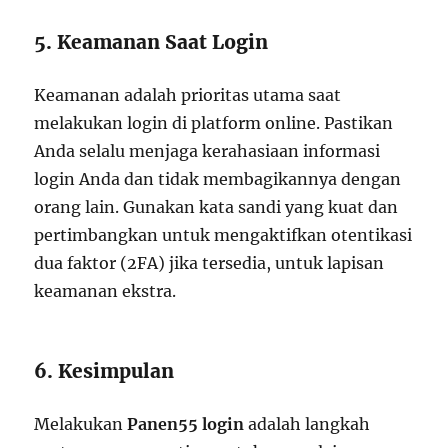
5. Keamanan Saat Login
Keamanan adalah prioritas utama saat
melakukan login di platform online. Pastikan
Anda selalu menjaga kerahasiaan informasi
login Anda dan tidak membagikannya dengan
orang lain. Gunakan kata sandi yang kuat dan
pertimbangkan untuk mengaktifkan otentikasi
dua faktor (2FA) jika tersedia, untuk lapisan
keamanan ekstra.
6. Kesimpulan
Melakukan
Panen55 login
adalah langkah