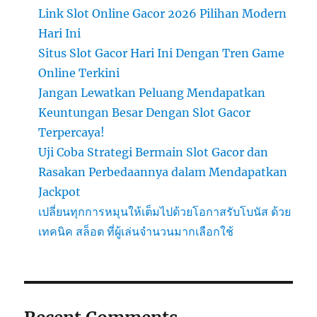
Link Slot Online Gacor 2026 Pilihan Modern
Hari Ini
Situs Slot Gacor Hari Ini Dengan Tren Game
Online Terkini
Jangan Lewatkan Peluang Mendapatkan
Keuntungan Besar Dengan Slot Gacor
Terpercaya!
Uji Coba Strategi Bermain Slot Gacor dan
Rasakan Perbedaannya dalam Mendapatkan
Jackpot
เปลี่ยนทุกการหมุนให้เต็มไปด้วยโอกาสรับโบนัส ด้วย
เทคนิค สล็อต ที่ผู้เล่นจำนวนมากเลือกใช้