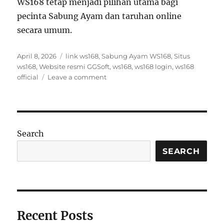
WS168 tetap menjadi pilihan utama bagi
pecinta Sabung Ayam dan taruhan online
secara umum.
Posted
Tags
April 8, 2026
link ws168
,
Sabung Ayam WS168
,
Situs
on
ws168
,
Website resmi GGSoft
,
ws168
,
ws168 login
,
ws168
on
official
Leave a comment
Teknik
Sabung
Ayam
yang
Terbukti
Search
Unggul
SEARCH
Recent Posts