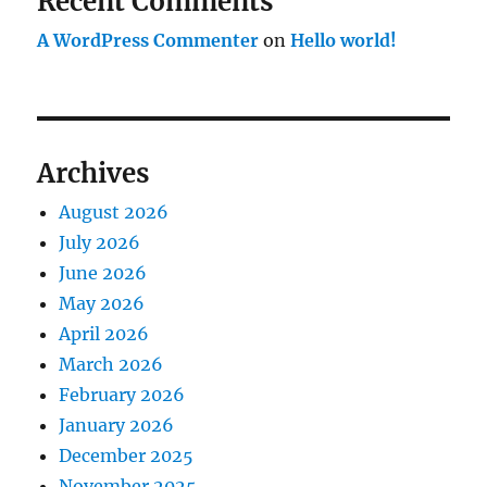
Recent Comments
A WordPress Commenter
on
Hello world!
Archives
August 2026
July 2026
June 2026
May 2026
April 2026
March 2026
February 2026
January 2026
December 2025
November 2025