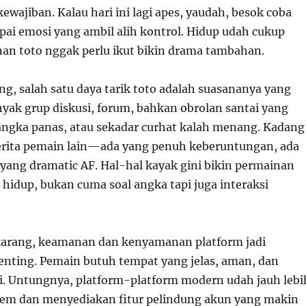
ewajiban. Kalau hari ini lagi apes, yaudah, besok coba
pai emosi yang ambil alih kontrol. Hidup udah cukup
nan toto nggak perlu ikut bikin drama tambahan.
g, salah satu daya tarik toto adalah suasananya yang
nyak grup diskusi, forum, bahkan obrolan santai yang
 angka panas, atau sekadar curhat kalah menang. Kadang
cerita pemain lain—ada yang penuh keberuntungan, ada
 yang dramatic AF. Hal-hal kayak gini bikin permainan
h hidup, bukan cuma soal angka tapi juga interaksi
sekarang, keamanan dan kenyamanan platform jadi
nting. Pemain butuh tempat yang jelas, aman, dan
. Untungnya, platform-platform modern udah jauh lebi
stem dan menyediakan fitur pelindung akun yang makin