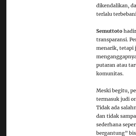
dikendalikan, d
terlalu terbebani
Semuttoto
hadi
transparansi. P
menarik, tetapi 
menganggapnya s
putaran atau ta
komunitas.
Meski begitu, p
termasuk judi on
Tidak ada salah
dan tidak sampa
sederhana sepe
bergantung” bis