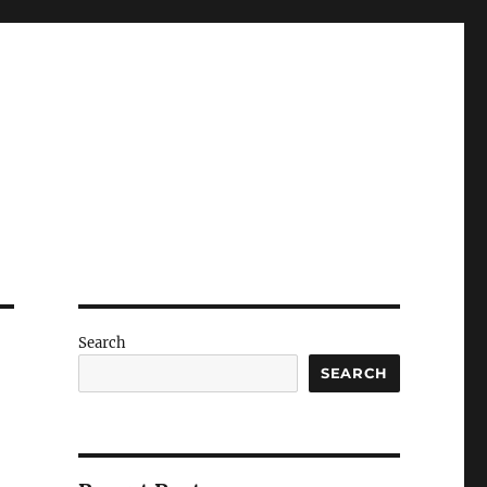
Search
SEARCH