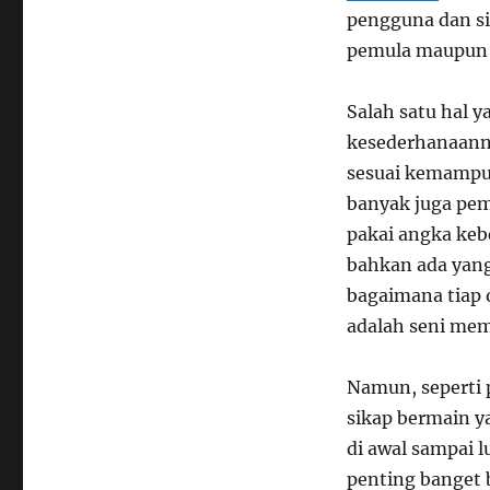
pengguna dan si
pemula maupun 
Salah satu hal y
kesederhanaann
sesuai kemampua
banyak juga pem
pakai angka keb
bahkan ada yang
bagaimana tiap 
adalah seni mem
Namun, seperti 
sikap bermain y
di awal sampai 
penting banget 