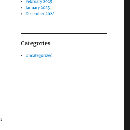
February 2025
January 2025
December 2024
Categories
Uncategorized
h