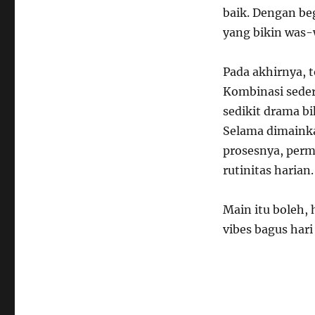
baik. Dengan beg
yang bikin was-
Pada akhirnya, t
Kombinasi seder
sedikit drama b
Selama dimainka
prosesnya, perma
rutinitas harian.
Main itu boleh, 
vibes bagus hari 