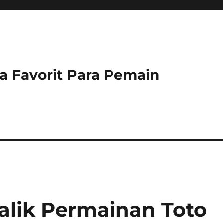
a Favorit Para Pemain
Balik Permainan Toto