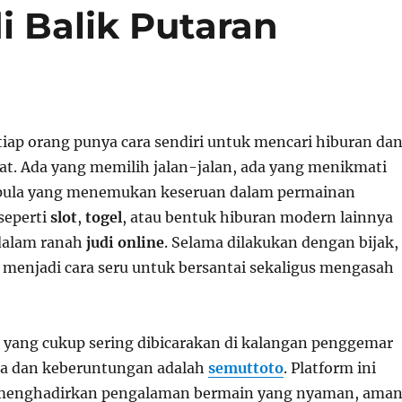
i Balik Putaran
tiap orang punya cara sendiri untuk mencari hiburan da
t. Ada yang memilih jalan-jalan, ada yang menikmati
 pula yang menemukan keseruan dalam permainan
seperti
slot
,
togel
, atau bentuk hiburan modern lainnya
dalam ranah
judi online
. Selama dilakukan dengan bijak,
sa menjadi cara seru untuk bersantai sekaligus mengasah
 yang cukup sering dibicarakan di kalangan penggemar
a dan keberuntungan adalah
semuttoto
. Platform ini
 menghadirkan pengalaman bermain yang nyaman, aman