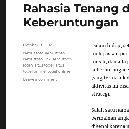
Rahasia Tenang d
Keberuntungan
Posted
October 28, 2025
Dalam hidup, se
on
Tags
semut toto
,
semuttoto
,
melepaskan pena
semuttoto link
,
semuttoto
musik, dan ada
login
,
situs togel
,
situs
keberuntungan 
togel online
,
togel online
yang termasuk 
on
Leave a comment
Rahasia
aktivitas ini bi
Tenang
strategi.
di
Balik
Putaran
Salah satu nama
Keberuntungan
permainan angk
dikenal karena