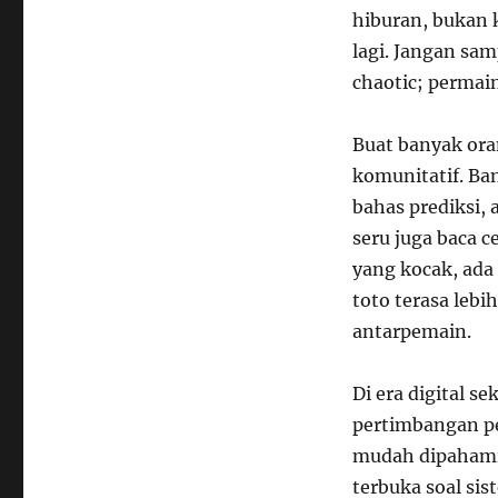
hiburan, bukan k
lagi. Jangan sam
chaotic; permai
Buat banyak oran
komunitatif. Ba
bahas prediksi,
seru juga baca 
yang kocak, ada
toto terasa lebi
antarpemain.
Di era digital 
pertimbangan pe
mudah dipahami
terbuka soal si