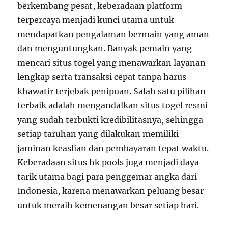
berkembang pesat, keberadaan platform
terpercaya menjadi kunci utama untuk
mendapatkan pengalaman bermain yang aman
dan menguntungkan. Banyak pemain yang
mencari situs togel yang menawarkan layanan
lengkap serta transaksi cepat tanpa harus
khawatir terjebak penipuan. Salah satu pilihan
terbaik adalah mengandalkan situs togel resmi
yang sudah terbukti kredibilitasnya, sehingga
setiap taruhan yang dilakukan memiliki
jaminan keaslian dan pembayaran tepat waktu.
Keberadaan situs hk pools juga menjadi daya
tarik utama bagi para penggemar angka dari
Indonesia, karena menawarkan peluang besar
untuk meraih kemenangan besar setiap hari.