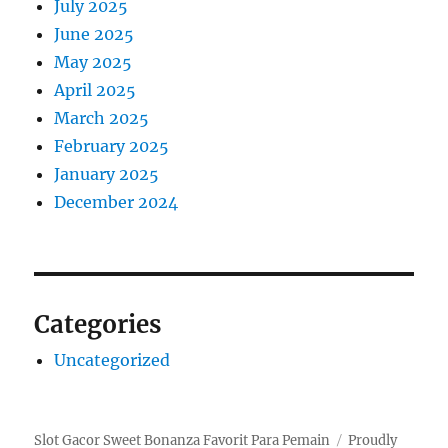
July 2025
June 2025
May 2025
April 2025
March 2025
February 2025
January 2025
December 2024
Categories
Uncategorized
Slot Gacor Sweet Bonanza Favorit Para Pemain
Proudly