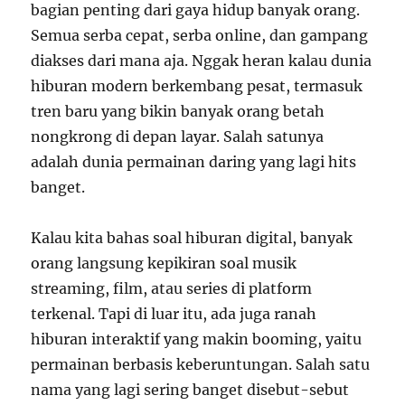
bagian penting dari gaya hidup banyak orang.
Semua serba cepat, serba online, dan gampang
diakses dari mana aja. Nggak heran kalau dunia
hiburan modern berkembang pesat, termasuk
tren baru yang bikin banyak orang betah
nongkrong di depan layar. Salah satunya
adalah dunia permainan daring yang lagi hits
banget.
Kalau kita bahas soal hiburan digital, banyak
orang langsung kepikiran soal musik
streaming, film, atau series di platform
terkenal. Tapi di luar itu, ada juga ranah
hiburan interaktif yang makin booming, yaitu
permainan berbasis keberuntungan. Salah satu
nama yang lagi sering banget disebut-sebut