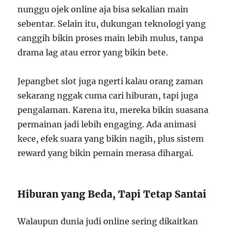
nunggu ojek online aja bisa sekalian main
sebentar. Selain itu, dukungan teknologi yang
canggih bikin proses main lebih mulus, tanpa
drama lag atau error yang bikin bete.
Jepangbet slot juga ngerti kalau orang zaman
sekarang nggak cuma cari hiburan, tapi juga
pengalaman. Karena itu, mereka bikin suasana
permainan jadi lebih engaging. Ada animasi
kece, efek suara yang bikin nagih, plus sistem
reward yang bikin pemain merasa dihargai.
Hiburan yang Beda, Tapi Tetap Santai
Walaupun dunia judi online sering dikaitkan