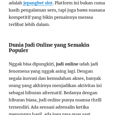
adalah
jepangbet slot
. Platform ini bukan cuma
kasih pengalaman seru, tapi juga bawa suasana
kompetitif yang bikin pemainnya merasa
terlibat lebih dalam.
Dunia Judi Online yang Semakin
Populer
Nggak bisa dipungkiri,
judi online
udah jadi
fenomena yang nggak asing lagi. Dengan
segala inovasi dan kemudahan akses, banyak
orang yang akhirnya menjadikan aktivitas ini
sebagai hiburan alternatif. Bedanya dengan
hiburan biasa, judi online punya nuansa thrill
tersendiri. Ada sensasi adrenalin ketika
menunggu hasil, ada juga rasa puas saat