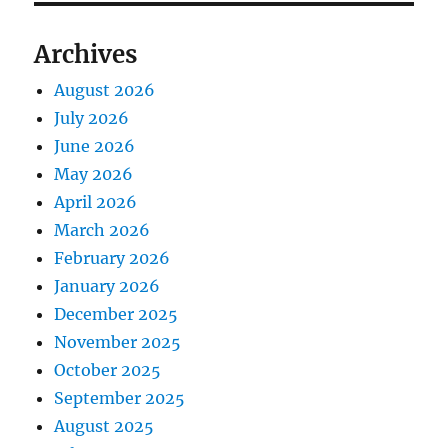
Archives
August 2026
July 2026
June 2026
May 2026
April 2026
March 2026
February 2026
January 2026
December 2025
November 2025
October 2025
September 2025
August 2025