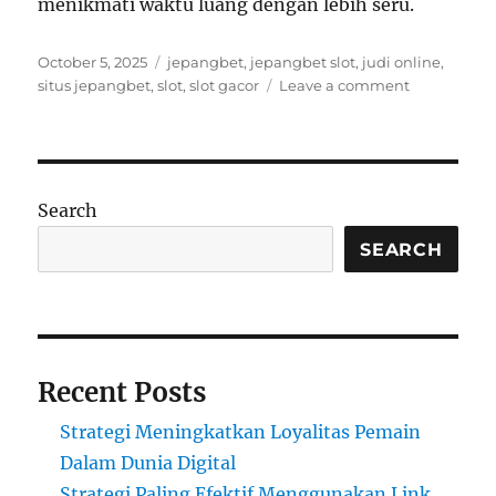
menikmati waktu luang dengan lebih seru.
Posted
Tags
October 5, 2025
jepangbet
,
jepangbet slot
,
judi online
,
on
on
situs jepangbet
,
slot
,
slot gacor
Leave a comment
Menikmati
Hiburan
Digital
dengan
Rasa
Search
yang
Berbeda
SEARCH
Recent Posts
Strategi Meningkatkan Loyalitas Pemain
Dalam Dunia Digital
Strategi Paling Efektif Menggunakan Link