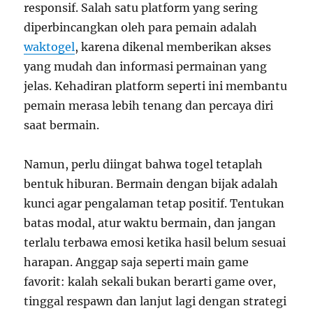
responsif. Salah satu platform yang sering
diperbincangkan oleh para pemain adalah
waktogel
, karena dikenal memberikan akses
yang mudah dan informasi permainan yang
jelas. Kehadiran platform seperti ini membantu
pemain merasa lebih tenang dan percaya diri
saat bermain.
Namun, perlu diingat bahwa togel tetaplah
bentuk hiburan. Bermain dengan bijak adalah
kunci agar pengalaman tetap positif. Tentukan
batas modal, atur waktu bermain, dan jangan
terlalu terbawa emosi ketika hasil belum sesuai
harapan. Anggap saja seperti main game
favorit: kalah sekali bukan berarti game over,
tinggal respawn dan lanjut lagi dengan strategi