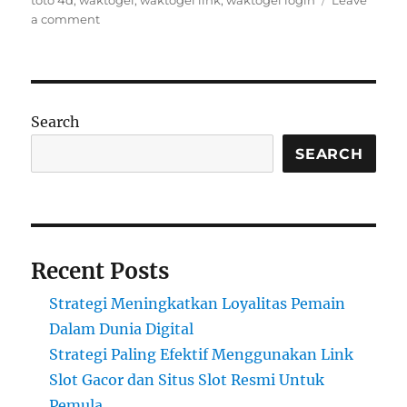
toto 4d
,
waktogel
,
waktogel link
,
waktogel login
Leave
on
a comment
Permainan
Angka
Online
yang
Seru,
Search
Praktis,
dan
SEARCH
Penuh
Tantangan
Recent Posts
Strategi Meningkatkan Loyalitas Pemain
Dalam Dunia Digital
Strategi Paling Efektif Menggunakan Link
Slot Gacor dan Situs Slot Resmi Untuk
Pemula