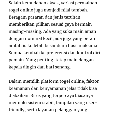
Selain kemudahan akses, variasi permainan
togel online juga menjadi nilai tambah.
Beragam pasaran dan jenis taruhan
memberikan pilihan sesuai gaya bermain
masing-masing. Ada yang suka main aman
dengan nominal kecil, ada juga yang berani
ambil risiko lebih besar demi hasil maksimal.
Semua kembali ke preferensi dan kontrol diri
pemain. Yang penting, tetap main dengan
kepala dingin dan hati senang.
Dalam memilih platform togel online, faktor
keamanan dan kenyamanan jelas tidak bisa
diabaikan. Situs yang terpercaya biasanya
memiliki sistem stabil, tampilan yang user-
friendly, serta layanan pelanggan yang