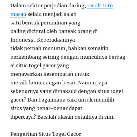
Dalam sektor perjudian daring,
result toto
macau
selalu menjadi salah
satu bentuk permainan yang
paling dicintai oleh banyak orang di
Indonesia. Keberadaannya
tidak pernah menurun, bahkan semakin
berkembang seiring dengan munculnya berbag
ai situs togel gacor yang
menawarkan kesempatan untuk
meraih kemenangan besar. Namun, apa
sebenarnya yang dimaksud dengan situs togel
gacor? Dan bagaimana cara untuk memilih
situs yang benar-benar dapat
dipercaya? Bacalah ulasan detailnya di sini.
Pengertian Situs Togel Gacor