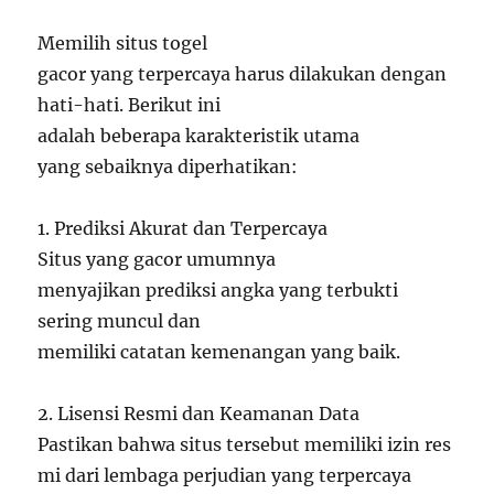
Memilih situs togel
gacor yang terpercaya harus dilakukan dengan
hati-hati. Berikut ini
adalah beberapa karakteristik utama
yang sebaiknya diperhatikan:
1. Prediksi Akurat dan Terpercaya
Situs yang gacor umumnya
menyajikan prediksi angka yang terbukti
sering muncul dan
memiliki catatan kemenangan yang baik.
2. Lisensi Resmi dan Keamanan Data
Pastikan bahwa situs tersebut memiliki izin res
mi dari lembaga perjudian yang terpercaya