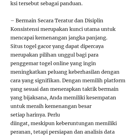
ksi tersebut sebagai panduan.
– Bermain Secara Teratur dan Disiplin
Konsistensi merupakan kunci utama untuk
mencapai kemenangan jangka panjang.
Situs togel gacor yang dapat dipercaya
merupakan pilihan unggul bagi para
penggemar togel online yang ingin
meningkatkan peluang keberhasilan dengan
cara yang signifikan. Dengan memilih platform
yang sesuai dan menerapkan taktik bermain
yang bijaksana, Anda memiliki kesempatan
untuk meraih kemenangan besar
setiap harinya. Perlu
diingat, meskipun keberuntungan memiliki
peranan, tetapi persiapan dan analisis data