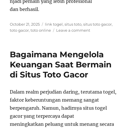
njadi pemain yang lebih profesional
dan berhasil.
Posted
Tags
October 21, 2025
link togel
,
situs toto
,
situs toto gacor
,
on
on
toto gacor
,
toto online
Leave a comment
Faktor
Penting
dalam
Bagaimana Mengelola
Menilai
Keamanan
Keuangan Saat Bermain
dan
di Situs Toto Gacor
Kepercayaan
Situs
Toto
Gacor
Dalam realm perjudian daring, terutama togel,
faktor keberuntungan memang sangat
berpengaruh. Namun, hadirnya situs togel
gacor yang terpercaya dapat
meningkatkan peluang untuk menang secara