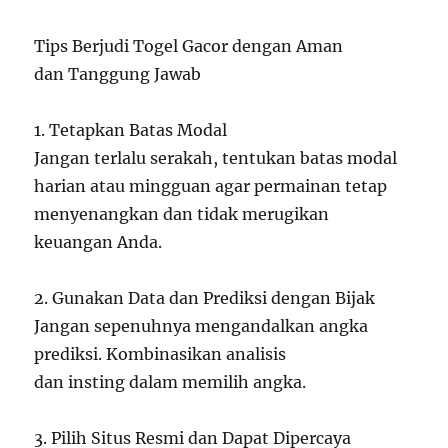
Tips Berjudi Togel Gacor dengan Aman
dan Tanggung Jawab
1. Tetapkan Batas Modal
Jangan terlalu serakah, tentukan batas modal
harian atau mingguan agar permainan tetap
menyenangkan dan tidak merugikan
keuangan Anda.
2. Gunakan Data dan Prediksi dengan Bijak
Jangan sepenuhnya mengandalkan angka
prediksi. Kombinasikan analisis
dan insting dalam memilih angka.
3. Pilih Situs Resmi dan Dapat Dipercaya