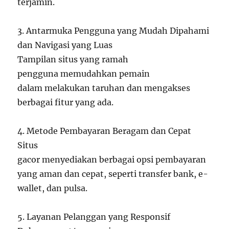
terjamin.
3. Antarmuka Pengguna yang Mudah Dipahami
dan Navigasi yang Luas
Tampilan situs yang ramah
pengguna memudahkan pemain
dalam melakukan taruhan dan mengakses
berbagai fitur yang ada.
4. Metode Pembayaran Beragam dan Cepat
Situs
gacor menyediakan berbagai opsi pembayaran
yang aman dan cepat, seperti transfer bank, e-
wallet, dan pulsa.
5. Layanan Pelanggan yang Responsif