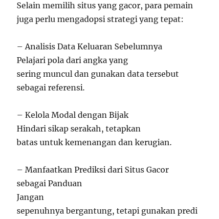
Selain memilih situs yang gacor, para pemain
juga perlu mengadopsi strategi yang tepat:
– Analisis Data Keluaran Sebelumnya
Pelajari pola dari angka yang
sering muncul dan gunakan data tersebut
sebagai referensi.
– Kelola Modal dengan Bijak
Hindari sikap serakah, tetapkan
batas untuk kemenangan dan kerugian.
– Manfaatkan Prediksi dari Situs Gacor
sebagai Panduan
Jangan
sepenuhnya bergantung, tetapi gunakan predi