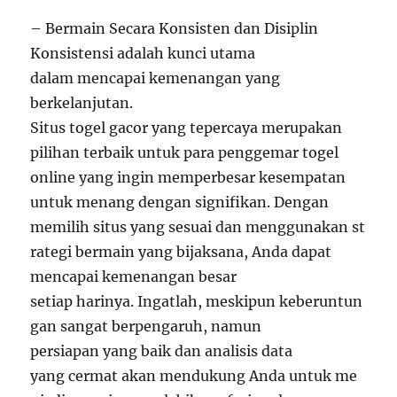
– Bermain Secara Konsisten dan Disiplin
Konsistensi adalah kunci utama
dalam mencapai kemenangan yang
berkelanjutan.
Situs togel gacor yang tepercaya merupakan
pilihan terbaik untuk para penggemar togel
online yang ingin memperbesar kesempatan
untuk menang dengan signifikan. Dengan
memilih situs yang sesuai dan menggunakan st
rategi bermain yang bijaksana, Anda dapat
mencapai kemenangan besar
setiap harinya. Ingatlah, meskipun keberuntun
gan sangat berpengaruh, namun
persiapan yang baik dan analisis data
yang cermat akan mendukung Anda untuk me