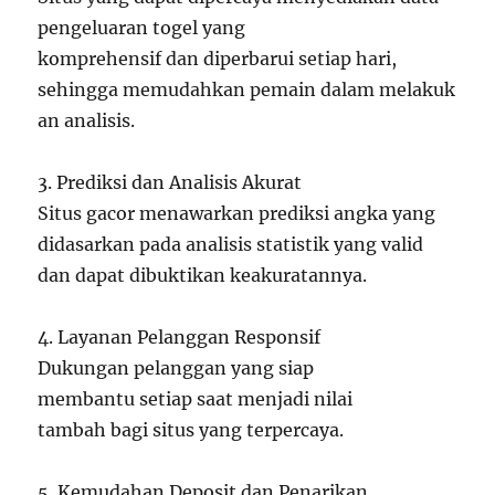
pengeluaran togel yang
komprehensif dan diperbarui setiap hari,
sehingga memudahkan pemain dalam melakuk
an analisis.
3. Prediksi dan Analisis Akurat
Situs gacor menawarkan prediksi angka yang
didasarkan pada analisis statistik yang valid
dan dapat dibuktikan keakuratannya.
4. Layanan Pelanggan Responsif
Dukungan pelanggan yang siap
membantu setiap saat menjadi nilai
tambah bagi situs yang terpercaya.
5. Kemudahan Deposit dan Penarikan