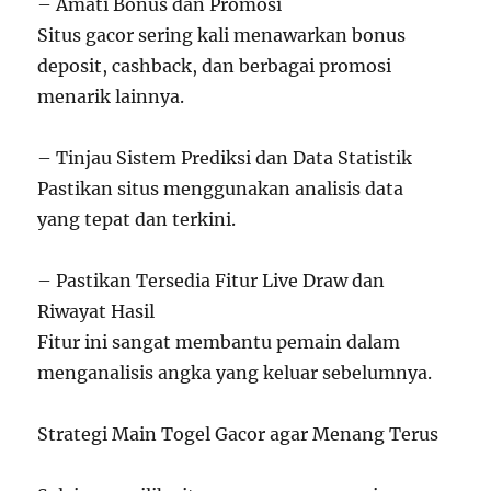
– Amati Bonus dan Promosi
Situs gacor sering kali menawarkan bonus
deposit, cashback, dan berbagai promosi
menarik lainnya.
– Tinjau Sistem Prediksi dan Data Statistik
Pastikan situs menggunakan analisis data
yang tepat dan terkini.
– Pastikan Tersedia Fitur Live Draw dan
Riwayat Hasil
Fitur ini sangat membantu pemain dalam
menganalisis angka yang keluar sebelumnya.
Strategi Main Togel Gacor agar Menang Terus