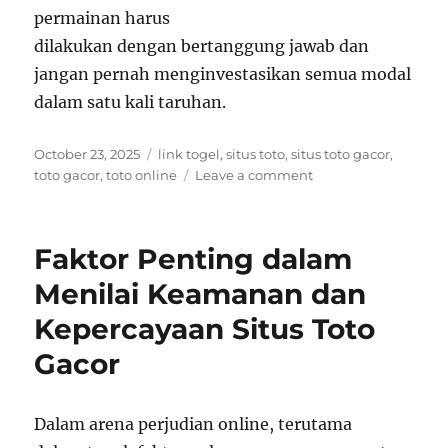
permainan harus
dilakukan dengan bertanggung jawab dan
jangan pernah menginvestasikan semua modal
dalam satu kali taruhan.
Posted
Tags
October 23, 2025
link togel
,
situs toto
,
situs toto gacor
,
on
on
toto gacor
,
toto online
Leave a comment
Meningkatkan
Peluang
Menang
Faktor Penting dalam
dengan
Mengikuti
Menilai Keamanan dan
Pergerakan
Kepercayaan Situs Toto
Pasar
di
Gacor
Situs
Toto
Gacor
Dalam arena perjudian online, terutama