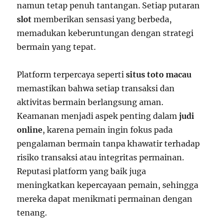
namun tetap penuh tantangan. Setiap putaran
slot
memberikan sensasi yang berbeda,
memadukan keberuntungan dengan strategi
bermain yang tepat.
Platform terpercaya seperti
situs toto macau
memastikan bahwa setiap transaksi dan
aktivitas bermain berlangsung aman.
Keamanan menjadi aspek penting dalam
judi
online
, karena pemain ingin fokus pada
pengalaman bermain tanpa khawatir terhadap
risiko transaksi atau integritas permainan.
Reputasi platform yang baik juga
meningkatkan kepercayaan pemain, sehingga
mereka dapat menikmati permainan dengan
tenang.