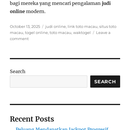
bagi mereka yang mencari pengalaman
judi
online
modern.
Posted
Tags
October 13, 2025
judi online
,
link toto macau
,
situs toto
on
macau
,
togel online
,
toto macau
,
waktogel
Leave a
on
comment
Menjelajahi
Dunia
Hiburan
Online
dengan
Search
Sensasi
Modern
SEARCH
Recent Posts
Peluang Mendapatkan Jackpot Progresif