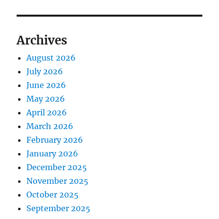
Archives
August 2026
July 2026
June 2026
May 2026
April 2026
March 2026
February 2026
January 2026
December 2025
November 2025
October 2025
September 2025