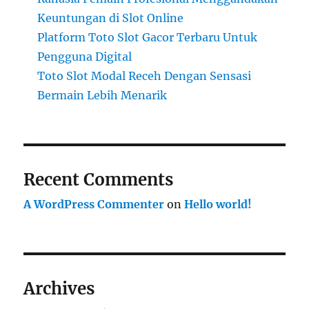
Keuntungan di Slot Online
Platform Toto Slot Gacor Terbaru Untuk
Pengguna Digital
Toto Slot Modal Receh Dengan Sensasi
Bermain Lebih Menarik
Recent Comments
A WordPress Commenter
on
Hello world!
Archives