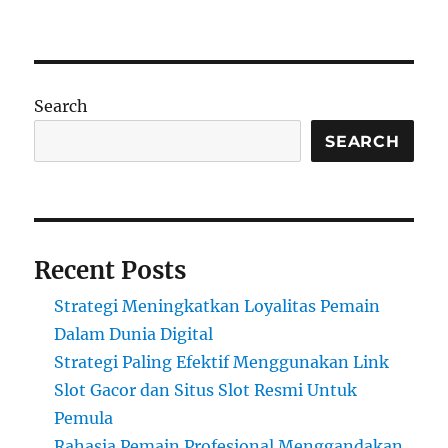
Situs
Slot777
Gacor
Pilihan
Pro
Search
Player
Indonesia
SEARCH
Recent Posts
Strategi Meningkatkan Loyalitas Pemain
Dalam Dunia Digital
Strategi Paling Efektif Menggunakan Link
Slot Gacor dan Situs Slot Resmi Untuk
Pemula
Rahasia Pemain Profesional Menggandakan