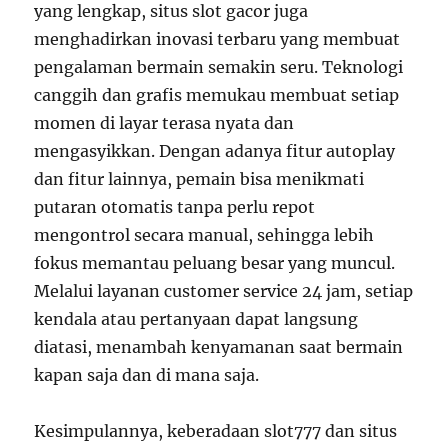
yang lengkap, situs slot gacor juga
menghadirkan inovasi terbaru yang membuat
pengalaman bermain semakin seru. Teknologi
canggih dan grafis memukau membuat setiap
momen di layar terasa nyata dan
mengasyikkan. Dengan adanya fitur autoplay
dan fitur lainnya, pemain bisa menikmati
putaran otomatis tanpa perlu repot
mengontrol secara manual, sehingga lebih
fokus memantau peluang besar yang muncul.
Melalui layanan customer service 24 jam, setiap
kendala atau pertanyaan dapat langsung
diatasi, menambah kenyamanan saat bermain
kapan saja dan di mana saja.
Kesimpulannya, keberadaan slot777 dan situs