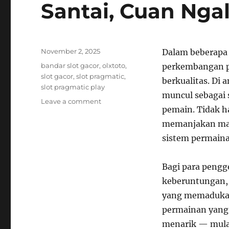
Santai, Cuan Ngal
Posted
November 2, 2025
Dalam beberapa 
on
Tags
bandar slot gacor
,
olxtoto
,
perkembangan pe
slot gacor
,
slot pragmatic
,
berkualitas. Di 
slot pragmatic play
muncul sebagai 
on
Leave a comment
pemain. Tidak h
Slot
Pragmatic
memanjakan mata
Play:
sistem permaina
Sensasi
Main
Santai,
Bagi para pengg
Cuan
keberuntungan,
Ngalir
yang memadukan
Deras!
permainan yang 
menarik — mulai