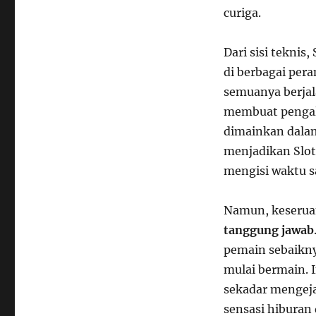
curiga.
Dari sisi teknis
di berbagai pera
semuanya berjal
membuat pengal
dimainkan dalam
menjadikan Slot
mengisi waktu s
Namun, keserua
tanggung jawab
pemain sebaikny
mulai bermain. 
sekadar mengeja
sensasi hiburan