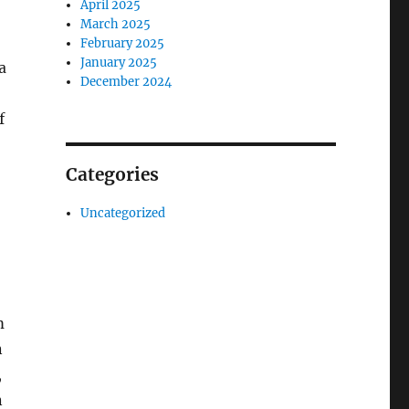
April 2025
March 2025
February 2025
January 2025
a
December 2024
f
Categories
Uncategorized
m
n
,
n