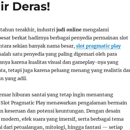
ir Deras!
tahun terakhir, industri
judi online
mengalami
sat berkat hadirnya berbagai penyedia permainan slot
antara sekian banyak nama besar,
slot pragmatic play
salah satu penyedia yang paling digemari oleh para
anya karena kualitas visual dan gameplay-nya yang
, tetapi juga karena peluang menang yang realistis da
n yang adil.
emar hiburan santai yang tetap ingin menantang
 Slot Pragmatic Play menawarkan pengalaman bermain
 keseruan dan potensi keuntungan. Dengan desain
modern, efek suara yang imersif, serta berbagai tema
 dari petualangan, mitologi, hingga fantasi — setiap