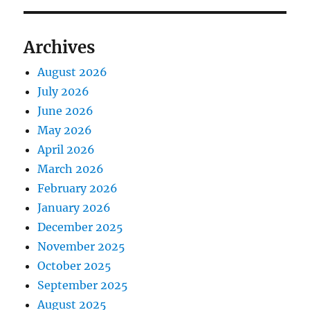
Archives
August 2026
July 2026
June 2026
May 2026
April 2026
March 2026
February 2026
January 2026
December 2025
November 2025
October 2025
September 2025
August 2025