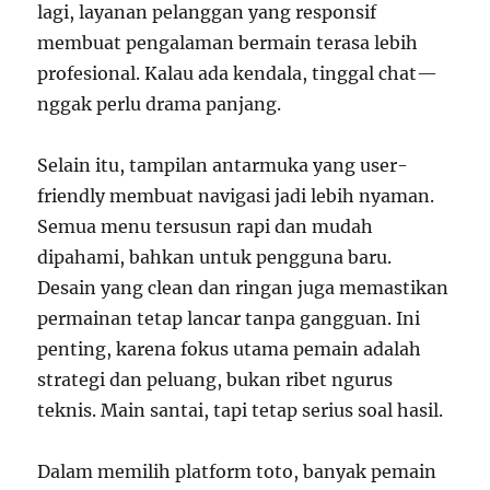
lagi, layanan pelanggan yang responsif
membuat pengalaman bermain terasa lebih
profesional. Kalau ada kendala, tinggal chat—
nggak perlu drama panjang.
Selain itu, tampilan antarmuka yang user-
friendly membuat navigasi jadi lebih nyaman.
Semua menu tersusun rapi dan mudah
dipahami, bahkan untuk pengguna baru.
Desain yang clean dan ringan juga memastikan
permainan tetap lancar tanpa gangguan. Ini
penting, karena fokus utama pemain adalah
strategi dan peluang, bukan ribet ngurus
teknis. Main santai, tapi tetap serius soal hasil.
Dalam memilih platform toto, banyak pemain