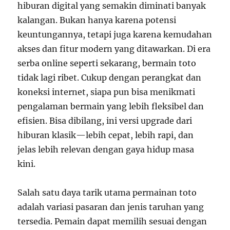
hiburan digital yang semakin diminati banyak
kalangan. Bukan hanya karena potensi
keuntungannya, tetapi juga karena kemudahan
akses dan fitur modern yang ditawarkan. Di era
serba online seperti sekarang, bermain toto
tidak lagi ribet. Cukup dengan perangkat dan
koneksi internet, siapa pun bisa menikmati
pengalaman bermain yang lebih fleksibel dan
efisien. Bisa dibilang, ini versi upgrade dari
hiburan klasik—lebih cepat, lebih rapi, dan
jelas lebih relevan dengan gaya hidup masa
kini.
Salah satu daya tarik utama permainan toto
adalah variasi pasaran dan jenis taruhan yang
tersedia. Pemain dapat memilih sesuai dengan