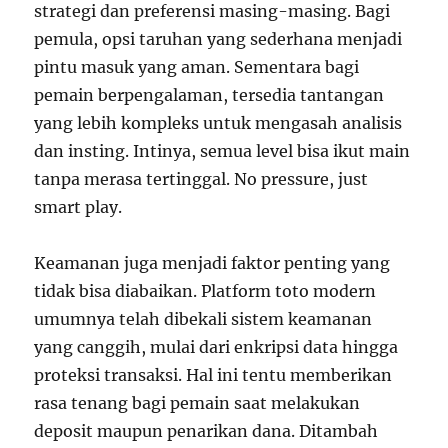
strategi dan preferensi masing-masing. Bagi
pemula, opsi taruhan yang sederhana menjadi
pintu masuk yang aman. Sementara bagi
pemain berpengalaman, tersedia tantangan
yang lebih kompleks untuk mengasah analisis
dan insting. Intinya, semua level bisa ikut main
tanpa merasa tertinggal. No pressure, just
smart play.
Keamanan juga menjadi faktor penting yang
tidak bisa diabaikan. Platform toto modern
umumnya telah dibekali sistem keamanan
yang canggih, mulai dari enkripsi data hingga
proteksi transaksi. Hal ini tentu memberikan
rasa tenang bagi pemain saat melakukan
deposit maupun penarikan dana. Ditambah