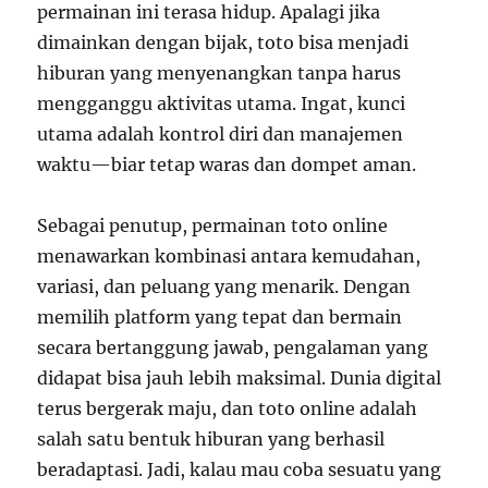
permainan ini terasa hidup. Apalagi jika
dimainkan dengan bijak, toto bisa menjadi
hiburan yang menyenangkan tanpa harus
mengganggu aktivitas utama. Ingat, kunci
utama adalah kontrol diri dan manajemen
waktu—biar tetap waras dan dompet aman.
Sebagai penutup, permainan toto online
menawarkan kombinasi antara kemudahan,
variasi, dan peluang yang menarik. Dengan
memilih platform yang tepat dan bermain
secara bertanggung jawab, pengalaman yang
didapat bisa jauh lebih maksimal. Dunia digital
terus bergerak maju, dan toto online adalah
salah satu bentuk hiburan yang berhasil
beradaptasi. Jadi, kalau mau coba sesuatu yang