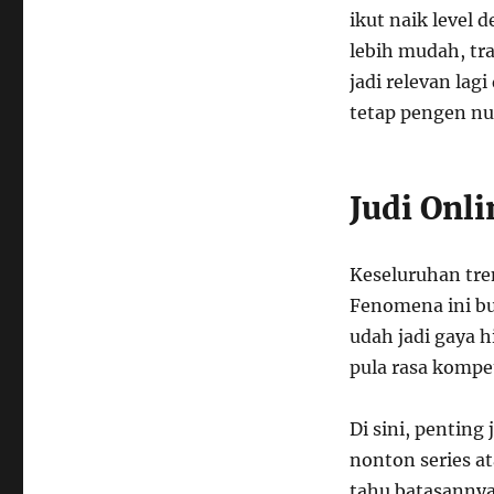
ikut naik level 
lebih mudah, tra
jadi relevan lag
tetap pengen nua
Judi Onli
Keseluruhan tren
Fenomena ini bu
udah jadi gaya hi
pula rasa kompet
Di sini, penting
nonton series a
tahu batasannya