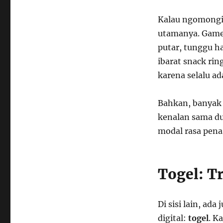
Kalau ngomongin
utamanya. Game i
putar, tunggu ha
ibarat snack ri
karena selalu ad
Bahkan, banyak 
kenalan sama dun
modal rasa pena
Togel: Tr
Di sisi lain, ad
digital:
togel
. K