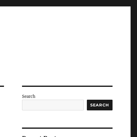
Search
SEARCH