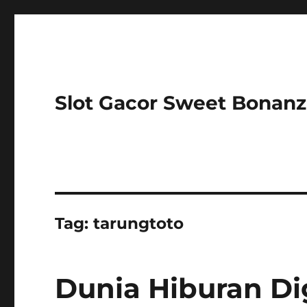
Slot Gacor Sweet Bonanz
Tag:
tarungtoto
Dunia Hiburan Di