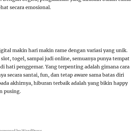
sehat secara emosional.
igital makin hari makin rame dengan variasi yang unik.
 slot, togel, sampai judi online, semuanya punya tempat
i hati penggemar. Yang terpenting adalah gimana cara
a secara santai, fun, dan tetap aware sama batas diri
pada akhirnya, hiburan terbaik adalah yang bikin happy
n pusing.