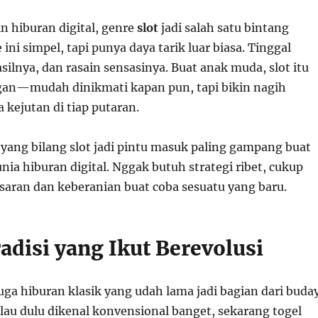
 hiburan digital, genre
slot
jadi salah satu bintang
ni simpel, tapi punya daya tarik luar biasa. Tinggal
silnya, dan rasain sensasinya. Buat anak muda, slot itu
ngan—mudah dinikmati kapan pun, tapi bikin nagih
a kejutan di tiap putaran.
yang bilang slot jadi pintu masuk paling gampang buat
ia hiburan digital. Nggak butuh strategi ribet, cukup
saran dan keberanian buat coba sesuatu yang baru.
adisi yang Ikut Berevolusi
a juga hiburan klasik yang udah lama jadi bagian dari buda
alau dulu dikenal konvensional banget, sekarang togel