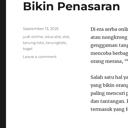
Bikin Penasaran
Posted
September 13, 2025
Di era serba onl
on
Tags
judi online
,
situs slot
,
slot
,
atau nongkrong d
tarung toto
,
tarungtoto
,
genggaman tanga
togel
mencoba berbagai
on
Leave a comment
orang merasa, “
Dunia
Hiburan
Digital
Salah satu hal y
yang
yang bikin orang
Semakin
Bikin
paling mencuri p
Penasaran
dan tantangan. 
termasuk yang f