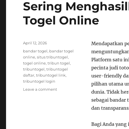
Sering Menghasil
Togel Online
Posted
April 12, 2026
Mendapatkan pe
on
Tags
bandar togel
,
bandar togel
menguntungkan 
online
,
situs tribuntogel
,
Platform satu i
togel online
,
tribun togel
,
pecinta judi to
tribuntogel
,
tribuntogel
daftar
,
tribuntogel link
,
user-friendly d
tribuntogel login
pilihan utama u
on
Leave a comment
dunia. Tidak he
Bongkar
sebagai bandar t
Pola
Angka
dan transparansi
Togel
Online
Bagi Anda yang 
yang