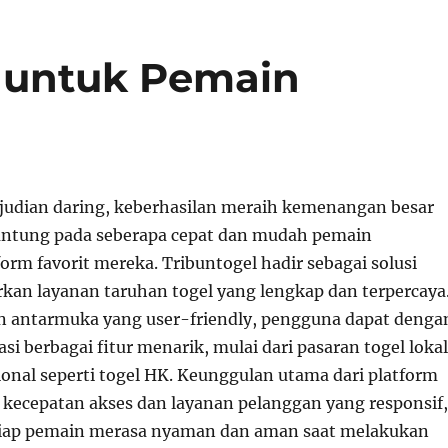
 untuk Pemain
judian daring, keberhasilan meraih kemenangan besar
gantung pada seberapa cepat dan mudah pemain
rm favorit mereka. Tribuntogel hadir sebagai solusi
an layanan taruhan togel yang lengkap dan terpercaya
 antarmuka yang user-friendly, pengguna dapat denga
 berbagai fitur menarik, mulai dari pasaran togel lokal
ional seperti togel HK. Keunggulan utama dari platform
a kecepatan akses dan layanan pelanggan yang responsif,
iap pemain merasa nyaman dan aman saat melakukan