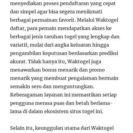
menyediakan proses pendaftaran yang cepat
dan simpel agar bisa segera menikmati
berbagai permainan favorit. Melalui Waktogel
daftar, para pemain mendapatkan akses ke
berbagai jenis taruhan togel yang lengkap dan
variatif, mulai dari angka keluaran hingga
pengambilan keputusan berdasarkan prediksi
akurat. Tidak hanya itu, Waktogel juga
menawarkan bonus menarik dan promo
menarik yang membuat pengalaman bermain
semakin seru dan menguntungkan.
Keberagaman layanan ini memastikan setiap
pengguna merasa puas dan betah berlama-
lama di dalam ekosistem situs togel ini.
Selain itu, keunggulan utama dari Waktogel