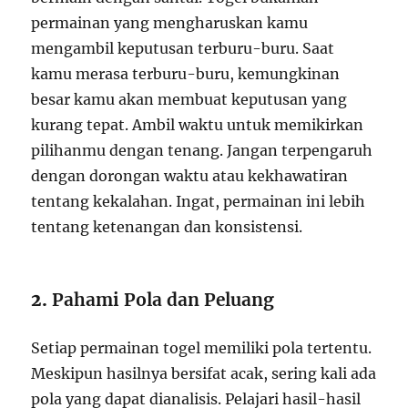
permainan yang mengharuskan kamu
mengambil keputusan terburu-buru. Saat
kamu merasa terburu-buru, kemungkinan
besar kamu akan membuat keputusan yang
kurang tepat. Ambil waktu untuk memikirkan
pilihanmu dengan tenang. Jangan terpengaruh
dengan dorongan waktu atau kekhawatiran
tentang kekalahan. Ingat, permainan ini lebih
tentang ketenangan dan konsistensi.
2.
Pahami Pola dan Peluang
Setiap permainan togel memiliki pola tertentu.
Meskipun hasilnya bersifat acak, sering kali ada
pola yang dapat dianalisis. Pelajari hasil-hasil