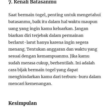
7.
Kenali Batasanmu
Saat bermain togel, penting untuk mengetahui
batasanmu, baik itu dalam hal waktu maupun
uang yang ingin kamu keluarkan. Jangan
biarkan diri terjebak dalam permainan
berlarut-larut hanya karena ingin segera
menang. Tentukan anggaran dan waktu yang
sesuai dengan kemampuanmu. Jika kamu
sudah merasa cukup, berhentilah. Ini adalah
cara bijak bermain togel yang dapat
menghindarkan kamu dari terburu-buru dalam
mencari kemenangan.
Kesimpulan