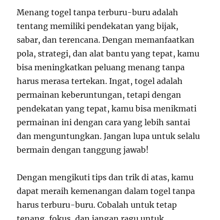
Menang togel tanpa terburu-buru adalah
tentang memiliki pendekatan yang bijak,
sabar, dan terencana. Dengan memanfaatkan
pola, strategi, dan alat bantu yang tepat, kamu
bisa meningkatkan peluang menang tanpa
harus merasa tertekan. Ingat, togel adalah
permainan keberuntungan, tetapi dengan
pendekatan yang tepat, kamu bisa menikmati
permainan ini dengan cara yang lebih santai
dan menguntungkan. Jangan lupa untuk selalu
bermain dengan tanggung jawab!
Dengan mengikuti tips dan trik di atas, kamu
dapat meraih kemenangan dalam togel tanpa
harus terburu-buru. Cobalah untuk tetap
tenang, fokus, dan jangan ragu untuk