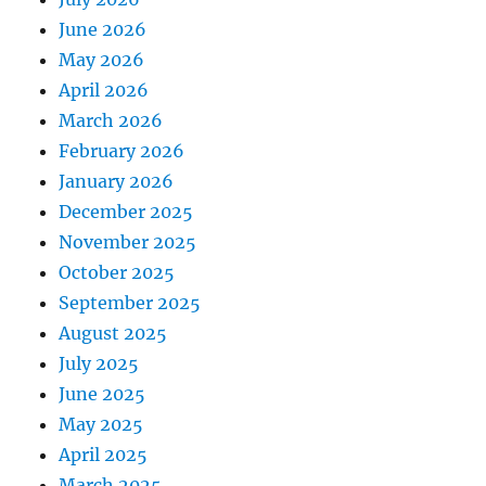
June 2026
May 2026
April 2026
March 2026
February 2026
January 2026
December 2025
November 2025
October 2025
September 2025
August 2025
July 2025
June 2025
May 2025
April 2025
March 2025