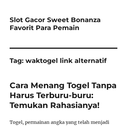
Slot Gacor Sweet Bonanza
Favorit Para Pemain
Tag:
waktogel link alternatif
Cara Menang Togel Tanpa
Harus Terburu-buru:
Temukan Rahasianya!
Togel, permainan angka yang telah menjadi