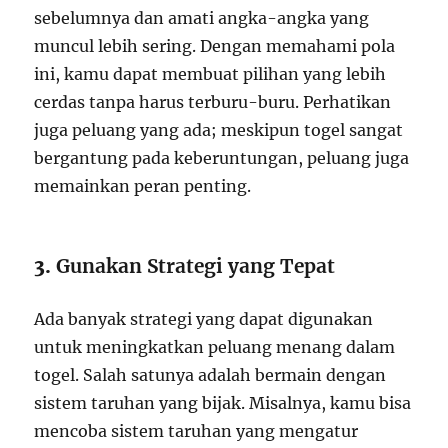
sebelumnya dan amati angka-angka yang
muncul lebih sering. Dengan memahami pola
ini, kamu dapat membuat pilihan yang lebih
cerdas tanpa harus terburu-buru. Perhatikan
juga peluang yang ada; meskipun togel sangat
bergantung pada keberuntungan, peluang juga
memainkan peran penting.
3.
Gunakan Strategi yang Tepat
Ada banyak strategi yang dapat digunakan
untuk meningkatkan peluang menang dalam
togel. Salah satunya adalah bermain dengan
sistem taruhan yang bijak. Misalnya, kamu bisa
mencoba sistem taruhan yang mengatur