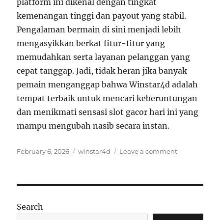
platform ini dikenal dengan tingkat
kemenangan tinggi dan payout yang stabil.
Pengalaman bermain di sini menjadi lebih
mengasyikkan berkat fitur-fitur yang
memudahkan serta layanan pelanggan yang
cepat tanggap. Jadi, tidak heran jika banyak
pemain menganggap bahwa Winstar4d adalah
tempat terbaik untuk mencari keberuntungan
dan menikmati sensasi slot gacor hari ini yang
mampu mengubah nasib secara instan.
Posted
Tags
on
February 6, 2026
winstar4d
Leave a comment
on
Buka
Peluang
Lebih
Luas
Lewat
Search
Slot