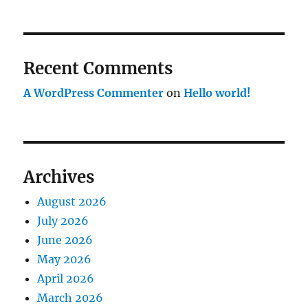
Recent Comments
A WordPress Commenter
on
Hello world!
Archives
August 2026
July 2026
June 2026
May 2026
April 2026
March 2026