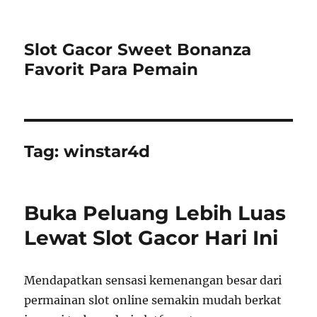
Slot Gacor Sweet Bonanza
Favorit Para Pemain
Tag:
winstar4d
Buka Peluang Lebih Luas
Lewat Slot Gacor Hari Ini
Mendapatkan sensasi kemenangan besar dari
permainan slot online semakin mudah berkat