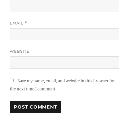
EMAIL
*
WEBSITE
Save my name, email, and website in this browser for
the next time I comment.