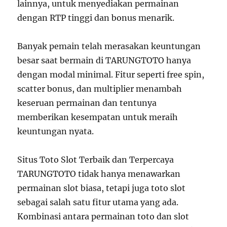
lainnya, untuk menyediakan permainan
dengan RTP tinggi dan bonus menarik.
Banyak pemain telah merasakan keuntungan
besar saat bermain di TARUNGTOTO hanya
dengan modal minimal. Fitur seperti free spin,
scatter bonus, dan multiplier menambah
keseruan permainan dan tentunya
memberikan kesempatan untuk meraih
keuntungan nyata.
Situs Toto Slot Terbaik dan Terpercaya
TARUNGTOTO tidak hanya menawarkan
permainan slot biasa, tetapi juga toto slot
sebagai salah satu fitur utama yang ada.
Kombinasi antara permainan toto dan slot