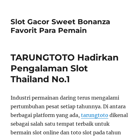
Slot Gacor Sweet Bonanza
Favorit Para Pemain
TARUNGTOTO Hadirkan
Pengalaman Slot
Thailand No.1
Industri permainan daring terus mengalami
pertumbuhan pesat setiap tahunnya. Di antara
berbagai platform yang ada,
tarungtoto
dikenal
sebagai salah satu tempat terbaik untuk
bermain slot online dan toto slot pada tahun