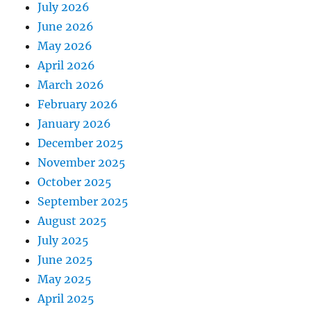
July 2026
June 2026
May 2026
April 2026
March 2026
February 2026
January 2026
December 2025
November 2025
October 2025
September 2025
August 2025
July 2025
June 2025
May 2025
April 2025