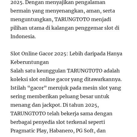
2025. Dengan menyajikan pengalaman
bermain yang menyenangkan, aman, serta
menguntungkan, TARUNGTOTO menjadi
pilihan utama di kalangan penggemar slot di
Indonesia.
Slot Online Gacor 2025: Lebih daripada Hanya
Keberuntungan
Salah satu keunggulan TARUNGTOTO adalah
koleksi slot online gacor yang ditawarkannya.
Istilah “gacor” merujuk pada mesin slot yang
sering memberikan peluang besar untuk
menang dan jackpot. Di tahun 2025,
TARUNGTOTO telah bekerja sama dengan
berbagai penyedia slot terkenal seperti
Pragmatic Play, Habanero, PG Soft, dan