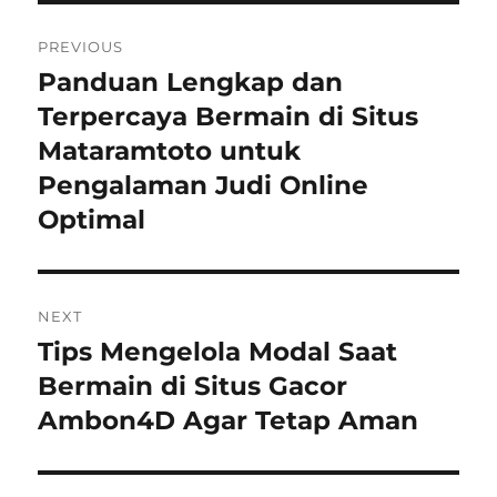
Post
PREVIOUS
navigation
Panduan Lengkap dan
Previous
post:
Terpercaya Bermain di Situs
Mataramtoto untuk
Pengalaman Judi Online
Optimal
NEXT
Tips Mengelola Modal Saat
Next
post:
Bermain di Situs Gacor
Ambon4D Agar Tetap Aman