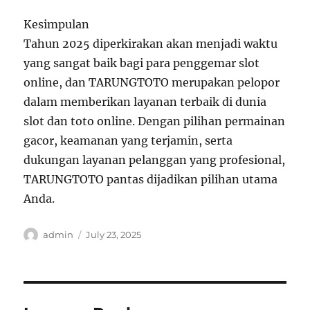
Kesimpulan
Tahun 2025 diperkirakan akan menjadi waktu
yang sangat baik bagi para penggemar slot
online, dan TARUNGTOTO merupakan pelopor
dalam memberikan layanan terbaik di dunia
slot dan toto online. Dengan pilihan permainan
gacor, keamanan yang terjamin, serta
dukungan layanan pelanggan yang profesional,
TARUNGTOTO pantas dijadikan pilihan utama
Anda.
Author
Posted
admin
July 23, 2025
on