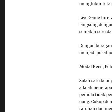
menghibur tetap
Live Game Inter
langsung dengan
semakin seru da
Dengan beragam p
menjadi pusat ju
Modal Kecil, Pe
Salah satu keun
adalah penerapa
pemula tidak pe
uang. Cukup den
taruhan dan me