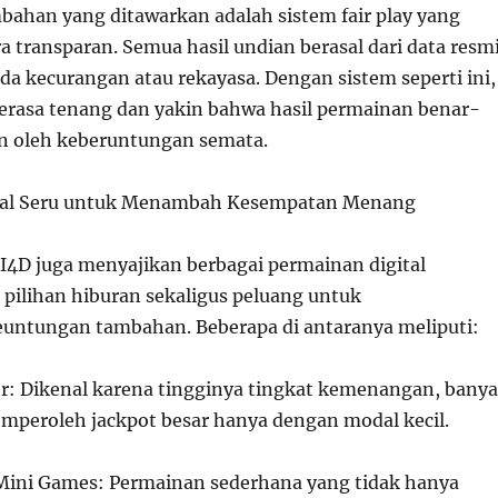
ahan yang ditawarkan adalah sistem fair play yang
a transparan. Semua hasil undian berasal dari data resmi
da kecurangan atau rekayasa. Dengan sistem seperti ini,
rasa tenang dan yakin bahwa hasil permainan benar-
n oleh keberuntungan semata.
tal Seru untuk Menambah Kesempatan Menang
RI4D juga menyajikan berbagai permainan digital
 pilihan hiburan sekaligus peluang untuk
untungan tambahan. Beberapa di antaranya meliputi:
cor: Dikenal karena tingginya tingkat kemenangan, bany
peroleh jackpot besar hanya dengan modal kecil.
Mini Games: Permainan sederhana yang tidak hanya