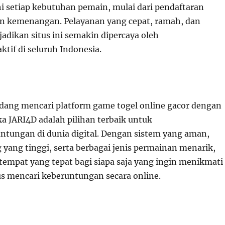
setiap kebutuhan pemain, mulai dari pendaftaran
n kemenangan. Pelayanan yang cepat, ramah, dan
adikan situs ini semakin dipercaya oleh
ktif di seluruh Indonesia.
dang mencari platform game togel online gacor dengan
a JARI4D adalah pilihan terbaik untuk
tungan di dunia digital. Dengan sistem yang aman,
yang tinggi, serta berbagai jenis permainan menarik,
tempat yang tepat bagi siapa saja yang ingin menikmati
us mencari keberuntungan secara online.