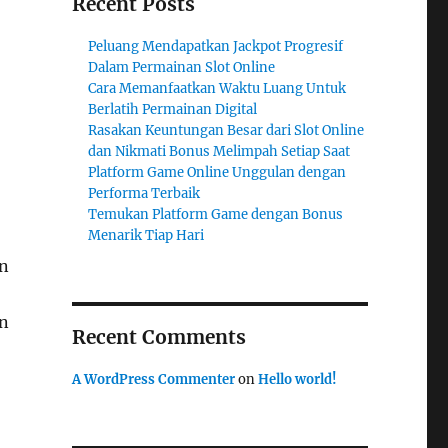
Recent Posts
Peluang Mendapatkan Jackpot Progresif
Dalam Permainan Slot Online
Cara Memanfaatkan Waktu Luang Untuk
Berlatih Permainan Digital
Rasakan Keuntungan Besar dari Slot Online
dan Nikmati Bonus Melimpah Setiap Saat
Platform Game Online Unggulan dengan
Performa Terbaik
Temukan Platform Game dengan Bonus
Menarik Tiap Hari
n
n
Recent Comments
A WordPress Commenter
on
Hello world!