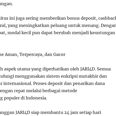
ungan.
situs ini juga sering memberikan bonus deposit, cashbac
rral, yang meningkatkan peluang untuk menang. Denga
epat, modal kecil pun dapat berubah menjadi keuntungan
ine Aman, Terpercaya, dan Gacor
 aspek utama yang diperhatikan oleh JARI4D. Semua
indungi menggunakan sistem enkripsi mutakhir dan
r internasional. Proses deposit dan penarikan dana
dengan cepat melalui berbagai metode
 populer di Indonesia.
anggan JARI4D siap membantu 24 jam setiap hari