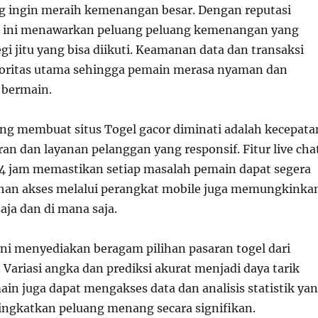
ng ingin meraih kemenangan besar. Dengan reputasi
us ini menawarkan peluang peluang kemenangan yang
egi jitu yang bisa diikuti. Keamanan data dan transaksi
ioritas utama sehingga pemain merasa nyaman dan
t bermain.
ng membuat situs Togel gacor diminati adalah kecepata
an dan layanan pelanggan yang responsif. Fitur live cha
4 jam memastikan setiap masalah pemain dapat segera
han akses melalui perangkat mobile juga memungkinka
aja dan di mana saja.
s ini menyediakan beragam pilihan pasaran togel dari
 Variasi angka dan prediksi akurat menjadi daya tarik
in juga dapat mengakses data dan analisis statistik ya
gkatkan peluang menang secara signifikan.