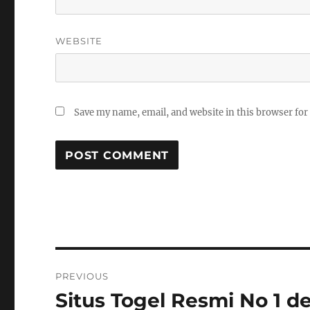
WEBSITE
Save my name, email, and website in this browser for
Post
PREVIOUS
navigation
Situs Togel Resmi No 1
Previous