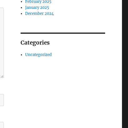
February 2025
January 2025
December 2024
Categories
Uncategorized