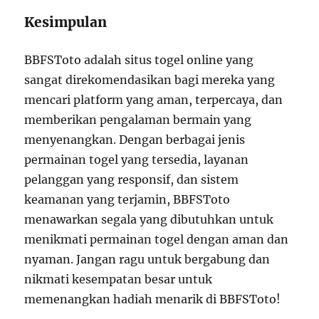
Kesimpulan
BBFSToto adalah situs togel online yang
sangat direkomendasikan bagi mereka yang
mencari platform yang aman, terpercaya, dan
memberikan pengalaman bermain yang
menyenangkan. Dengan berbagai jenis
permainan togel yang tersedia, layanan
pelanggan yang responsif, dan sistem
keamanan yang terjamin, BBFSToto
menawarkan segala yang dibutuhkan untuk
menikmati permainan togel dengan aman dan
nyaman. Jangan ragu untuk bergabung dan
nikmati kesempatan besar untuk
memenangkan hadiah menarik di BBFSToto!