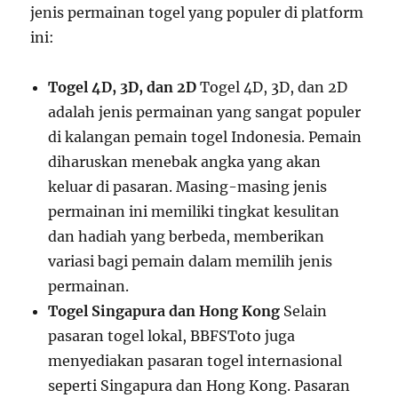
jenis permainan togel yang populer di platform
ini:
Togel 4D, 3D, dan 2D
Togel 4D, 3D, dan 2D
adalah jenis permainan yang sangat populer
di kalangan pemain togel Indonesia. Pemain
diharuskan menebak angka yang akan
keluar di pasaran. Masing-masing jenis
permainan ini memiliki tingkat kesulitan
dan hadiah yang berbeda, memberikan
variasi bagi pemain dalam memilih jenis
permainan.
Togel Singapura dan Hong Kong
Selain
pasaran togel lokal, BBFSToto juga
menyediakan pasaran togel internasional
seperti Singapura dan Hong Kong. Pasaran