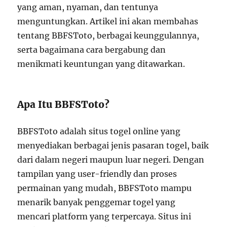
yang aman, nyaman, dan tentunya
menguntungkan. Artikel ini akan membahas
tentang BBFSToto, berbagai keunggulannya,
serta bagaimana cara bergabung dan
menikmati keuntungan yang ditawarkan.
Apa Itu BBFSToto?
BBFSToto adalah situs togel online yang
menyediakan berbagai jenis pasaran togel, baik
dari dalam negeri maupun luar negeri. Dengan
tampilan yang user-friendly dan proses
permainan yang mudah, BBFSToto mampu
menarik banyak penggemar togel yang
mencari platform yang terpercaya. Situs ini