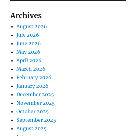
Archives
August 2026
July 2026
June 2026
May 2026
April 2026
March 2026
February 2026
January 2026
December 2025
November 2025
October 2025
September 2025
August 2025