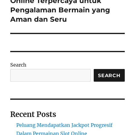
Online Terpercaya untuk
Pengalaman Bermain yang
Aman dan Seru
Search
SEARCH
Recent Posts
Peluang Mendapatkan Jackpot Progresif
Dalam Permainan Slot Online