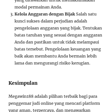
yang ditawarkan untuk memaksimalkan
modal permainan Anda.
Kelola Anggaran dengan Bijak
Salah satu
kunci sukses dalam perjudian adalah
pengelolaan anggaran yang bijak. Tentukan
batas taruhan yang sesuai dengan anggaran
Anda dan pastikan untuk tidak melampaui
batas tersebut. Pengelolaan keuangan yang
baik akan membantu Anda bermain lebih
lama dan mengurangi risiko kerugian.
Kesimpulan
Megawin188 adalah pilihan terbaik bagi para
penggemar judi online yang mencari platform
yang aman, terpercaya, dan menawarkan