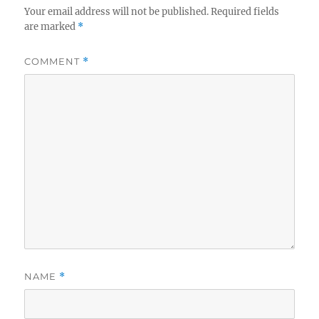
Your email address will not be published.
Required fields
are marked
*
COMMENT
*
NAME
*