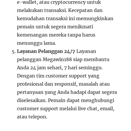
e-wallet, atau cryptocurrency untuk
melakukan transaksi. Kecepatan dan
kemudahan transaksi ini memungkinkan
pemain untuk segera menikmati
kemenangan mereka tanpa harus
menunggu lama.
Layanan Pelanggan 24/7
Layanan
pelanggan Megawin188 siap membantu
Anda 24 jam sehari, 7 hari seminggu.
Dengan tim customer support yang
profesional dan responsif, masalah atau
pertanyaan yang Anda hadapi dapat segera
diselesaikan. Pemain dapat menghubungi
customer support melalui live chat, email,
atau telepon.