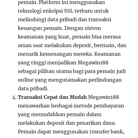
pemain. Platform ini menggunakan
teknologi enkripsi SSL terbaru untuk
melindungi data pribadi dan transaksi
keuangan pemain. Dengan sistem
keamanan yang kuat, pemain bisa merasa
aman saat melakukan deposit, bermain, dan
menarik kemenangan mereka. Keamanan
yang tinggi menjadikan Megawin188
sebagai pilihan utama bagi para pemain judi
online yang mengutamakan perlindungan
data pribadi.
Transaksi Cepat dan Mudah
Megawin188
menawarkan berbagai metode pembayaran
yang memudahkan pemain dalam
melakukan deposit dan penarikan dana.
Pemain dapat menggunakan transfer bank,