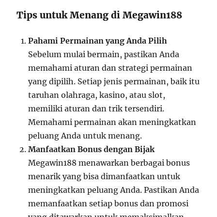
Tips untuk Menang di Megawin188
Pahami Permainan yang Anda Pilih
Sebelum mulai bermain, pastikan Anda
memahami aturan dan strategi permainan
yang dipilih. Setiap jenis permainan, baik itu
taruhan olahraga, kasino, atau slot,
memiliki aturan dan trik tersendiri.
Memahami permainan akan meningkatkan
peluang Anda untuk menang.
Manfaatkan Bonus dengan Bijak
Megawin188 menawarkan berbagai bonus
menarik yang bisa dimanfaatkan untuk
meningkatkan peluang Anda. Pastikan Anda
memanfaatkan setiap bonus dan promosi