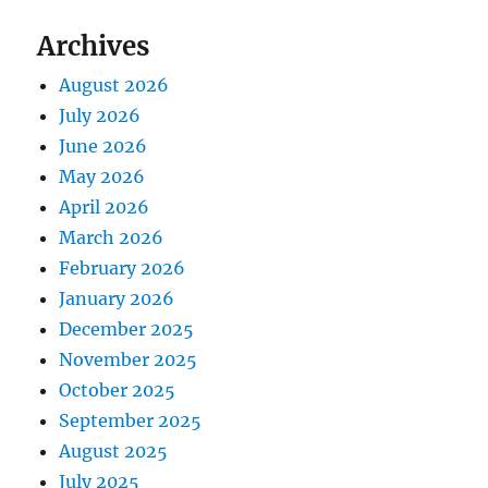
Archives
August 2026
July 2026
June 2026
May 2026
April 2026
March 2026
February 2026
January 2026
December 2025
November 2025
October 2025
September 2025
August 2025
July 2025