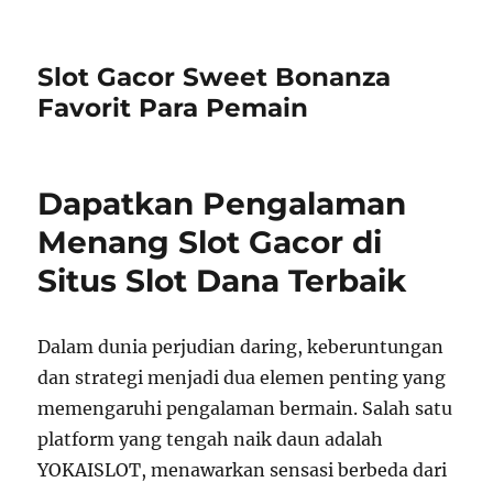
Slot Gacor Sweet Bonanza
Favorit Para Pemain
Dapatkan Pengalaman
Menang Slot Gacor di
Situs Slot Dana Terbaik
Dalam dunia perjudian daring, keberuntungan
dan strategi menjadi dua elemen penting yang
memengaruhi pengalaman bermain. Salah satu
platform yang tengah naik daun adalah
YOKAISLOT, menawarkan sensasi berbeda dari