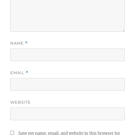
NAME
*
EMAIL
*
WEBSITE
Save my name, email, and website in this browser for