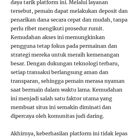
daya tarik platform ini. Melalui layanan
tersebut, pemain dapat melakukan deposit dan
penarikan dana secara cepat dan mudah, tanpa
perlu ribet mengikuti prosedur rumit.
Kemudahan akses ini memungkinkan
pengguna tetap fokus pada permainan dan
strategi mereka untuk meraih kemenangan
besar. Dengan dukungan teknologi terbaru,
setiap transaksi berlangsung aman dan
transparan, sehingga pemain merasa nyaman
saat bermain dalam waktu lama. Kemudahan
ini menjadi salah satu faktor utama yang
membuat situs ini semakin diminati dan
dipercaya oleh komunitas judi daring.
Akhirnya, keberhasilan platform ini tidak lepas