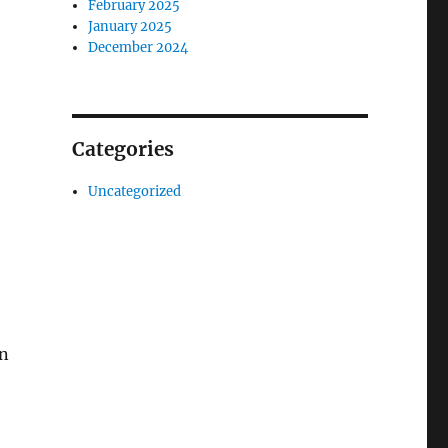
February 2025
January 2025
December 2024
Categories
Uncategorized
n