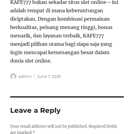
KAFE777 bukan sekadar situs slot online—ini
adalah tempat di mana keberuntungan
diciptakan. Dengan kombinasi permainan
berkualitas, peluang menang tinggi, bonus
menarik, dan layanan terbaik, KAFE777
menjadi pilihan utama bagi siapa saja yang
ingin mencapai kemenangan besar dalam
dunia slot online.
Author
Posted
admin
June 7, 2025
on
Leave a Reply
Your email address will not be published.
Required fields
are marked
*