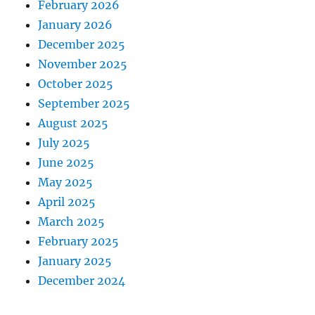
February 2026
January 2026
December 2025
November 2025
October 2025
September 2025
August 2025
July 2025
June 2025
May 2025
April 2025
March 2025
February 2025
January 2025
December 2024