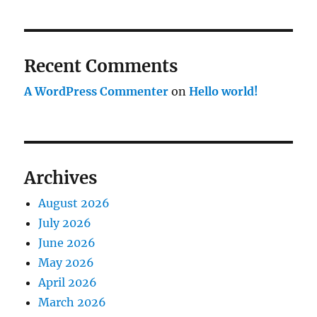
Recent Comments
A WordPress Commenter
on
Hello world!
Archives
August 2026
July 2026
June 2026
May 2026
April 2026
March 2026