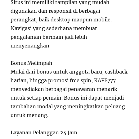
Situs ini memiliki tampilan yang mudah
digunakan dan responsif di berbagai
perangkat, baik desktop maupun mobile.
Navigasi yang sederhana membuat
pengalaman bermain jadi lebih
menyenangkan.
Bonus Melimpah
Mulai dari bonus untuk anggota baru, cashback
harian, hingga promosi free spin, KAFE777
menyediakan berbagai penawaran menarik
untuk setiap pemain. Bonus ini dapat menjadi
tambahan modal yang meningkatkan peluang
untuk menang.
Layanan Pelanggan 24 Jam