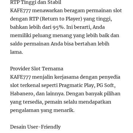
RTP Tinggi dan Stabil
KAFE777 menawarkan beragam permainan slot
dengan RTP (Return to Player) yang tinggi,
bahkan lebih dari 95%. Ini berarti, Anda
memiliki peluang menang yang lebih baik dan
saldo permainan Anda bisa bertahan lebih
lama.
Provider Slot Ternama
KAFE777 menjalin kerjasama dengan penyedia
slot terkenal seperti Pragmatic Play, PG Soft,
Habanero, dan lainnya. Dengan banyak pilihan
yang tersedia, pemain selalu mendapatkan
pengalaman yang menarik.
Desain User-Friendly