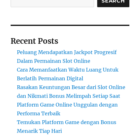
SEARCH
Recent Posts
Peluang Mendapatkan Jackpot Progresif
Dalam Permainan Slot Online
Cara Memanfaatkan Waktu Luang Untuk
Berlatih Permainan Digital
Rasakan Keuntungan Besar dari Slot Online
dan Nikmati Bonus Melimpah Setiap Saat
Platform Game Online Unggulan dengan
Performa Terbaik
Temukan Platform Game dengan Bonus
Menarik Tiap Hari