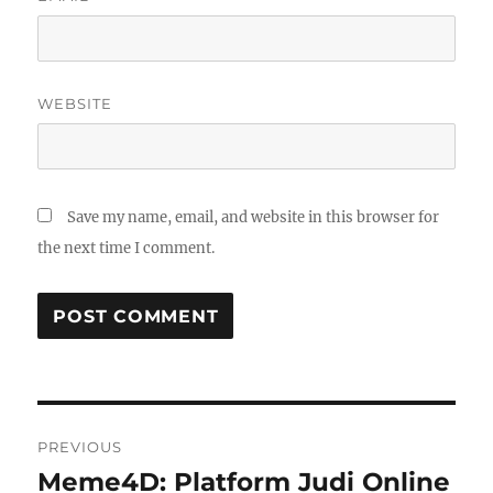
WEBSITE
Save my name, email, and website in this browser for
the next time I comment.
Post
PREVIOUS
navigation
Meme4D: Platform Judi Online
Previous