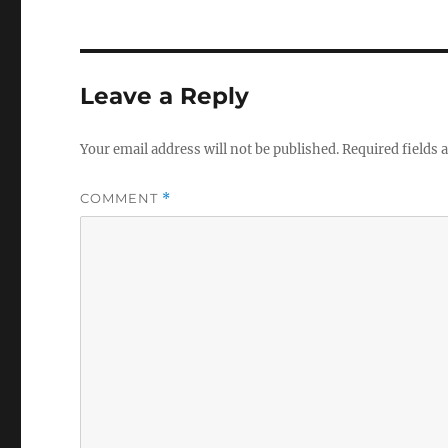
Leave a Reply
Your email address will not be published.
Required fields
COMMENT
*