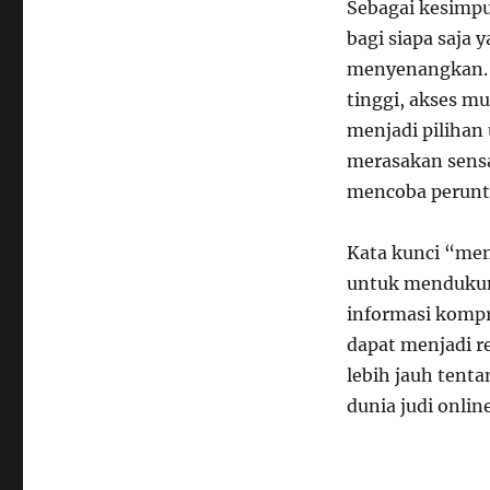
Sebagai kesimpu
bagi siapa saja
menyenangkan. 
tinggi, akses m
menjadi pilihan 
merasakan sensas
mencoba perun
Kata kunci “mem
untuk mendukun
informasi kompr
dapat menjadi r
lebih jauh ten
dunia judi online