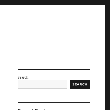
Search
SEARCH