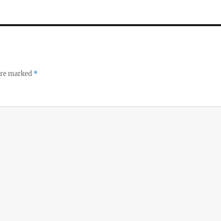
 are marked
*