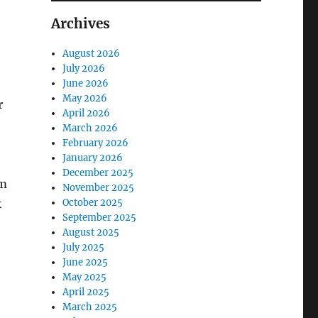
Archives
August 2026
July 2026
June 2026
May 2026
r
April 2026
March 2026
February 2026
January 2026
December 2025
rm
November 2025
k
October 2025
September 2025
August 2025
July 2025
June 2025
May 2025
April 2025
March 2025