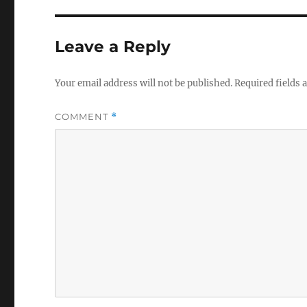
Leave a Reply
Your email address will not be published.
Required fields
COMMENT
*