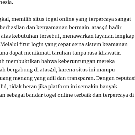
nesia.
kal, memilih situs togel online yang terpercaya sangat
berhasilan dan kenyamanan bermain. atas4d hadir
 atas kebutuhan tersebut, menawarkan layanan lengkap
 Melalui fitur login yang cepat serta sistem keamanan
una dapat menikmati taruhan tanpa rasa khawatir.
lah membuktikan bahwa keberuntungan mereka
ah bergabung di atas4d, karena situs ini mampu
ang menang yang adil dan transparan. Dengan reputas
id, tidak heran jika platform ini semakin banyak
n sebagai bandar togel online terbaik dan terpercaya di