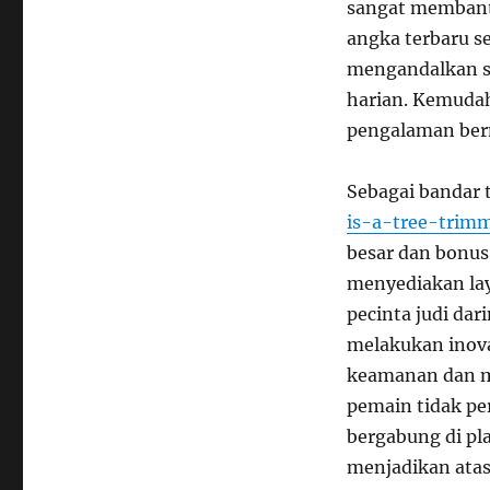
sangat membant
angka terbaru se
mengandalkan si
harian. Kemudah
pengalaman ber
Sebagai bandar 
is-a-tree-trim
besar dan bonus
menyediakan lay
pecinta judi dar
melakukan inova
keamanan dan m
pemain tidak pe
bergabung di pl
menjadikan atas4