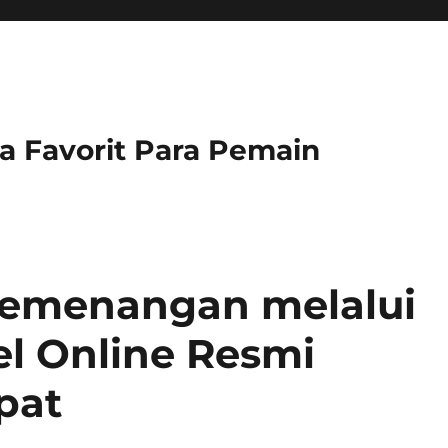
a Favorit Para Pemain
Kemenangan melalui
el Online Resmi
pat