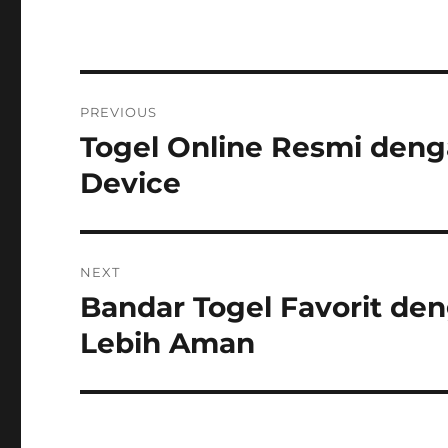
Post
PREVIOUS
navigation
Togel Online Resmi den
Previous
post:
Device
NEXT
Bandar Togel Favorit d
Next
post:
Lebih Aman