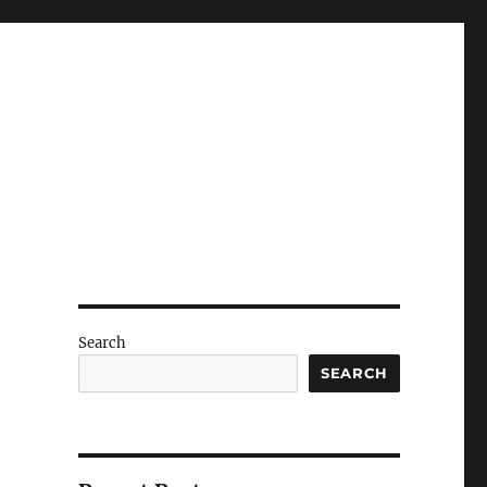
Search
SEARCH