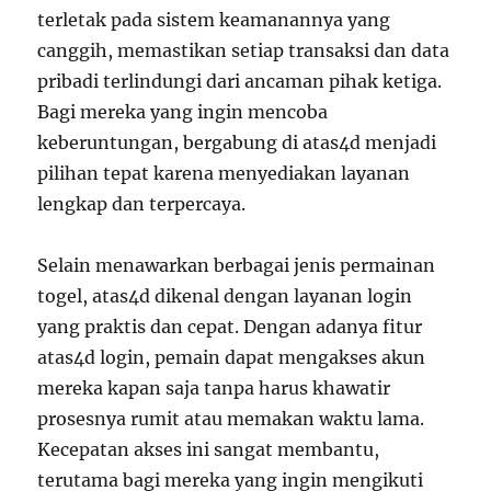
terletak pada sistem keamanannya yang
canggih, memastikan setiap transaksi dan data
pribadi terlindungi dari ancaman pihak ketiga.
Bagi mereka yang ingin mencoba
keberuntungan, bergabung di atas4d menjadi
pilihan tepat karena menyediakan layanan
lengkap dan terpercaya.
Selain menawarkan berbagai jenis permainan
togel, atas4d dikenal dengan layanan login
yang praktis dan cepat. Dengan adanya fitur
atas4d login, pemain dapat mengakses akun
mereka kapan saja tanpa harus khawatir
prosesnya rumit atau memakan waktu lama.
Kecepatan akses ini sangat membantu,
terutama bagi mereka yang ingin mengikuti