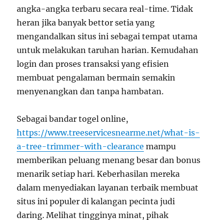
angka-angka terbaru secara real-time. Tidak
heran jika banyak bettor setia yang
mengandalkan situs ini sebagai tempat utama
untuk melakukan taruhan harian. Kemudahan
login dan proses transaksi yang efisien
membuat pengalaman bermain semakin
menyenangkan dan tanpa hambatan.
Sebagai bandar togel online,
https://www.treeservicesnearme.net/what-is-
a-tree-trimmer-with-clearance
mampu
memberikan peluang menang besar dan bonus
menarik setiap hari. Keberhasilan mereka
dalam menyediakan layanan terbaik membuat
situs ini populer di kalangan pecinta judi
daring. Melihat tingginya minat, pihak