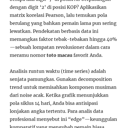
dengan digit ‘2’ di posisi KOP? Aplikasikan
matrix korelasi Pearson, lalu temukan pola
berulang yang bahkan pemain lama pun sering
lewatkan. Pendekatan berbasis data ini
memangkas faktor tebak-tebakan hingga 40%
—sebuah lompatan revolusioner dalam cara
meramu nomor
toto macau
favorit Anda.
Analisis runtun waktu (time series) adalah
senjata pamungkas. Gunakan decomposition
trend untuk memisahkan komponen musiman
dari noise acak. Ketika grafik menunjukkan
pola siklus 14 hari, Anda bisa antisipasi
lonjakan angka tertentu. Para analis data
profesional menyebut ini “edge”—keunggulan
komparatif yang mengubah pemain biasa