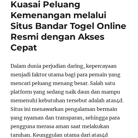
Kuasai Peluang
Angka
Togel
Kemenangan melalui
dan
Situs Bandar Togel Online
Toto
Macau
Resmi dengan Akses
4D
dari
Cepat
Perspektif
Data
dan
Dalam dunia perjudian daring, kepercayaan
Statistik
menjadi faktor utama bagi para pemain yang
mencari peluang menang besar. Salah satu
platform yang sedang naik daun dan mampu
memenuhi kebutuhan tersebut adalah atas4d.
Situs ini menawarkan pengalaman bermain
yang nyaman dan transparan, sehingga para
pengguna merasa aman saat melakukan
taruhan. Keunggulan utama dari atas4d