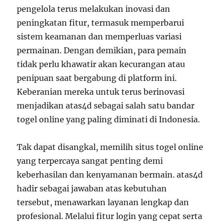
pengelola terus melakukan inovasi dan
peningkatan fitur, termasuk memperbarui
sistem keamanan dan memperluas variasi
permainan. Dengan demikian, para pemain
tidak perlu khawatir akan kecurangan atau
penipuan saat bergabung di platform ini.
Keberanian mereka untuk terus berinovasi
menjadikan atas4d sebagai salah satu bandar
togel online yang paling diminati di Indonesia.
Tak dapat disangkal, memilih situs togel online
yang terpercaya sangat penting demi
keberhasilan dan kenyamanan bermain. atas4d
hadir sebagai jawaban atas kebutuhan
tersebut, menawarkan layanan lengkap dan
profesional. Melalui fitur login yang cepat serta