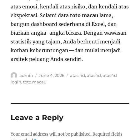
atas emosi, kendali atas risiko, dan kendali atas
ekspektasi. Selami data
toto macau
lama,
bangun dashboard sederhana di Excel, dan
biarkan angka-angka bicara. Dengan wawasan
statistik yang tajam, Anda berhenti menjadi
korban keberuntungan—dan mulai menjadi
arsitek peluang Anda sendiri.
Author
Posted
Tags
admin
June 4, 2026
atas 4d
,
atas4d
,
atas4d
on
login
,
toto macau
Leave a Reply
Your email address will not be published.
Required fields