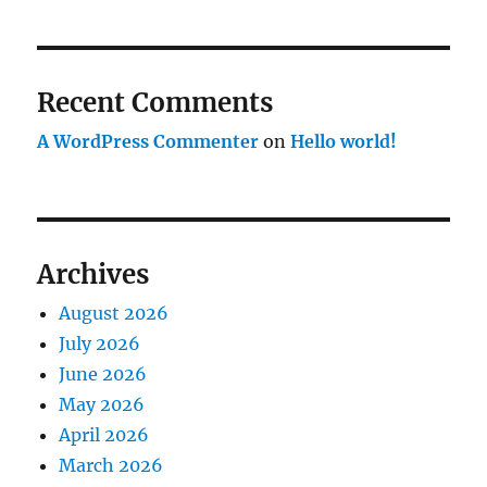
Recent Comments
A WordPress Commenter
on
Hello world!
Archives
August 2026
July 2026
June 2026
May 2026
April 2026
March 2026