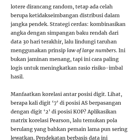
lotere dirancang random, tetap ada celah
berupa ketidakseimbangan distribusi dalam
jangka pendek. Strategi cerdas: kombinasikan
angka dengan simpangan baku rendah dari
data 30 hari terakhir, lalu lindungi taruhan
menggunakan prinsip
law of large numbers
. Ini
bukan jaminan menang, tapi ini cara paling
logis untuk meningkatkan rasio risiko-imbal
hasil.
Manfaatkan korelasi antar posisi digit. Lihat,
berapa kali digit ‘7’ di posisi AS berpasangan
dengan digit ‘2’ di posisi KOP? Aplikasikan
matrix korelasi Pearson, lalu temukan pola
berulang yang bahkan pemain lama pun sering
lewatkan. Pendekatan berbasis data ini