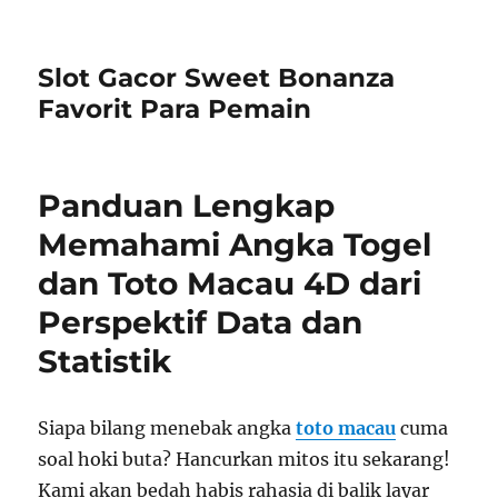
Slot Gacor Sweet Bonanza
Favorit Para Pemain
Panduan Lengkap
Memahami Angka Togel
dan Toto Macau 4D dari
Perspektif Data dan
Statistik
Siapa bilang menebak angka
toto macau
cuma
soal hoki buta? Hancurkan mitos itu sekarang!
Kami akan bedah habis rahasia di balik layar