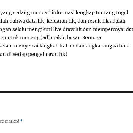
n yang sedang mencari informasi lengkap tentang togel
lah bahwa data hk, keluaran hk, dan result hk adalah
ngan selalu mengikuti live draw hk dan mempercayai da
ng untuk menang jadi makin besar. Semoga
elalu menyertai langkah kalian dan angka-angka hoki
an di setiap pengeluaran hk!
 are marked
*