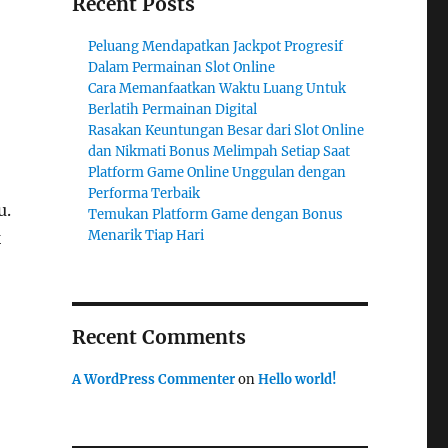
Recent Posts
Peluang Mendapatkan Jackpot Progresif
Dalam Permainan Slot Online
Cara Memanfaatkan Waktu Luang Untuk
Berlatih Permainan Digital
Rasakan Keuntungan Besar dari Slot Online
dan Nikmati Bonus Melimpah Setiap Saat
Platform Game Online Unggulan dengan
Performa Terbaik
u.
Temukan Platform Game dengan Bonus
Menarik Tiap Hari
k
Recent Comments
A WordPress Commenter
on
Hello world!