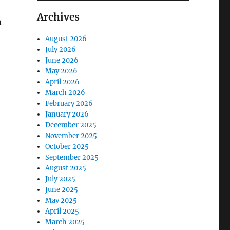
Archives
n
August 2026
July 2026
June 2026
May 2026
April 2026
March 2026
February 2026
January 2026
December 2025
November 2025
October 2025
September 2025
August 2025
July 2025
June 2025
May 2025
April 2025
March 2025