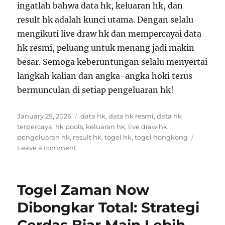
ingatlah bahwa data hk, keluaran hk, dan
result hk adalah kunci utama. Dengan selalu
mengikuti live draw hk dan mempercayai data
hk resmi, peluang untuk menang jadi makin
besar. Semoga keberuntungan selalu menyertai
langkah kalian dan angka-angka hoki terus
bermunculan di setiap pengeluaran hk!
Posted
Tags
January 29, 2026
data hk
,
data hk resmi
,
data hk
on
terpercaya
,
hk pools
,
keluaran hk
,
live draw hk
,
pengeluaran hk
,
result hk
,
togel hk
,
togel hongkong
on
Leave a comment
Panduan
Main
Togel
Togel Zaman Now
Aman
dan
Dibongkar Total: Strategi
Menguntungkan