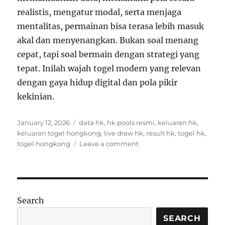
realistis, mengatur modal, serta menjaga
mentalitas, permainan bisa terasa lebih masuk
akal dan menyenangkan. Bukan soal menang
cepat, tapi soal bermain dengan strategi yang
tepat. Inilah wajah togel modern yang relevan
dengan gaya hidup digital dan pola pikir
kekinian.
Posted
Tags
January 12, 2026
data hk
,
hk pools resmi
,
keluaran hk
,
on
keluaran togel hongkong
,
live draw hk
,
result hk
,
togel hk
,
on
togel hongkong
Leave a comment
Togel
Zaman
Now
Dibongkar
Total:
Search
Strategi
Cerdas
SEARCH