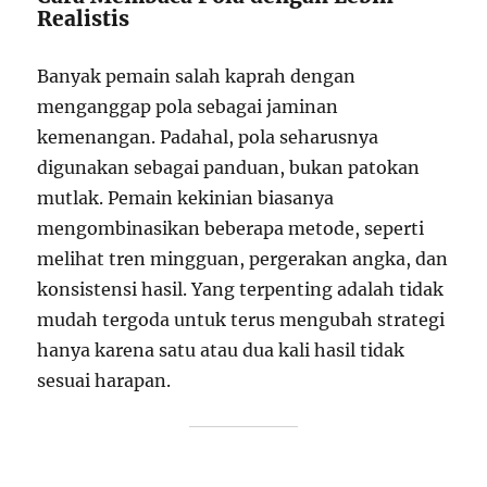
Realistis
Banyak pemain salah kaprah dengan
menganggap pola sebagai jaminan
kemenangan. Padahal, pola seharusnya
digunakan sebagai panduan, bukan patokan
mutlak. Pemain kekinian biasanya
mengombinasikan beberapa metode, seperti
melihat tren mingguan, pergerakan angka, dan
konsistensi hasil. Yang terpenting adalah tidak
mudah tergoda untuk terus mengubah strategi
hanya karena satu atau dua kali hasil tidak
sesuai harapan.