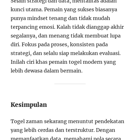
Selain strategi dan data, mentalitas adalah
kunci utama. Pemain yang sukses biasanya
punya mindset tenang dan tidak mudah
terpancing emosi. Kalah tidak dianggap akhir
segalanya, dan menang tidak membuat lupa
diri. Fokus pada proses, konsisten pada
strategi, dan selalu siap melakukan evaluasi.
Inilah ciri khas pemain togel modern yang
lebih dewasa dalam bermain.
Kesimpulan
Togel zaman sekarang menuntut pendekatan
yang lebih cerdas dan terstruktur. Dengan
memanfaatkan data, memahami pola secara