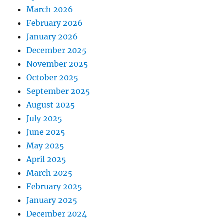
March 2026
February 2026
January 2026
December 2025
November 2025
October 2025
September 2025
August 2025
July 2025
June 2025
May 2025
April 2025
March 2025
February 2025
January 2025
December 2024