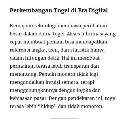
Perkembangan Togel di Era Digital
Kemajuan teknologi membawa perubahan
besar dalam dunia togel. Akses informasi yang
cepat membuat pemain bisa mendapatkan
referensi angka, tren, dan statistik hanya
dalam hitungan detik. Hal ini membuat
permainan terasa lebih transparan dan
menantang. Pemain modern tidak lagi
mengandalkan intuisi semata, tetapi
menggabungkannya dengan logika dan
kebiasaan pasar. Dengan pendekatan ini, togel
terasa lebih “hidup” dan tidak monoton.