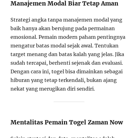
Manajemen Modal Biar Tetap Aman
Strategi angka tanpa manajemen modal yang
baik hanya akan berujung pada permainan
emosional. Pemain modern paham pentingnya
mengatur batas modal sejak awal. Tentukan
target menang dan batas kalah yang jelas. Jika
sudah tercapai, berhenti sejenak dan evaluasi.
Dengan cara ini, togel bisa dimainkan sebagai
hiburan yang tetap terkendali, bukan ajang
nekat yang merugikan diri sendiri.
Mentalitas Pemain Togel Zaman Now