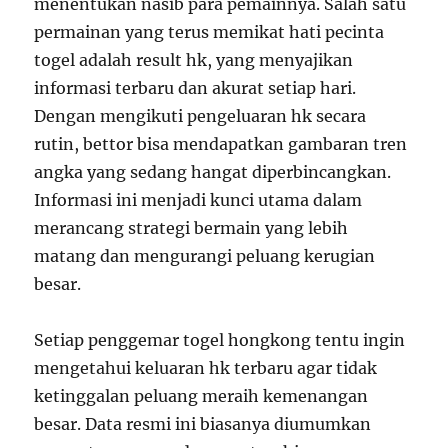
menentukan nasib para pemainnya. Salah satu
permainan yang terus memikat hati pecinta
togel adalah result hk, yang menyajikan
informasi terbaru dan akurat setiap hari.
Dengan mengikuti pengeluaran hk secara
rutin, bettor bisa mendapatkan gambaran tren
angka yang sedang hangat diperbincangkan.
Informasi ini menjadi kunci utama dalam
merancang strategi bermain yang lebih
matang dan mengurangi peluang kerugian
besar.
Setiap penggemar togel hongkong tentu ingin
mengetahui keluaran hk terbaru agar tidak
ketinggalan peluang meraih kemenangan
besar. Data resmi ini biasanya diumumkan