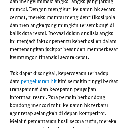
dan mengeliminasi angka-angka yang jarang
muncul. Dengan mengikuti keluaran hk secara
cermat, mereka mampu mengidentifikasi pola
dan tren angka yang mungkin tersembunyi di
balik data resmi. Inovasi dalam analisis angka
ini menjadi faktor penentu keberhasilan dalam
memenangkan jackpot besar dan memperbesar
keuntungan finansial secara cepat.
Tak dapat disangkal, kepercayaan terhadap
data
pengeluaran hk
kini semakin tinggi berkat
transparansi dan kecepatan penyajian
informasi resmi. Para pemain berbondong-
bondong mencari tahu keluaran hk terbaru
agar tetap selangkah di depan kompetitor.
Melalui pemantauan hasil secara rutin, mereka