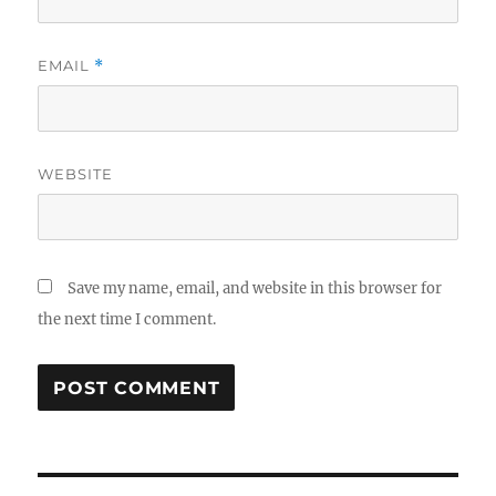
EMAIL
*
WEBSITE
Save my name, email, and website in this browser for
the next time I comment.