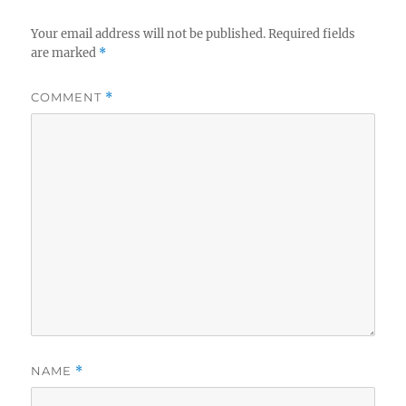
Your email address will not be published.
Required fields
are marked
*
COMMENT
*
NAME
*