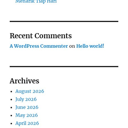
Menarik Tiap Hari
Recent Comments
A WordPress Commenter
on
Hello world!
Archives
August 2026
July 2026
June 2026
May 2026
April 2026