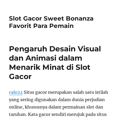
Slot Gacor Sweet Bonanza
Favorit Para Pemain
Pengaruh Desain Visual
dan Animasi dalam
Menarik Minat di Slot
Gacor
calo22
Situs gacor merupakan salah satu istilah
yang sering digunakan dalam dunia perjudian
online, khususnya dalam permainan slot dan
taruhan. Kata gacor sendiri merujuk pada situs