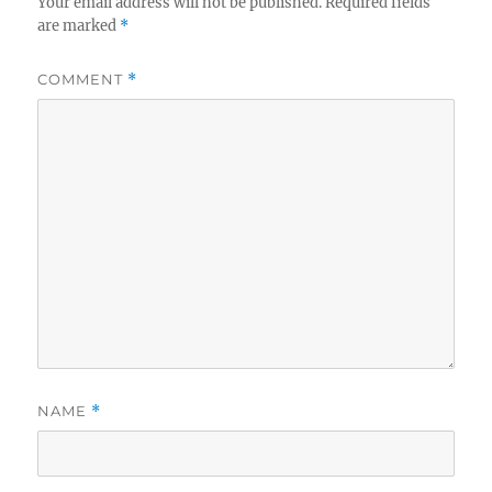
Your email address will not be published.
Required fields
are marked
*
COMMENT
*
NAME
*