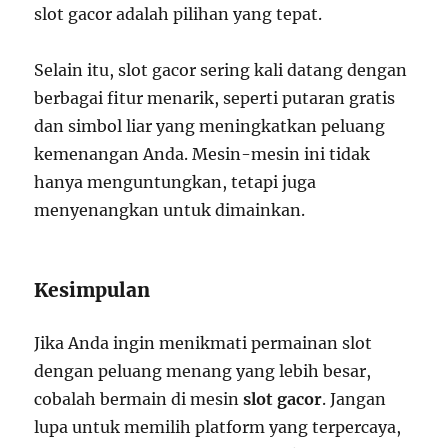
slot gacor adalah pilihan yang tepat.
Selain itu, slot gacor sering kali datang dengan
berbagai fitur menarik, seperti putaran gratis
dan simbol liar yang meningkatkan peluang
kemenangan Anda. Mesin-mesin ini tidak
hanya menguntungkan, tetapi juga
menyenangkan untuk dimainkan.
Kesimpulan
Jika Anda ingin menikmati permainan slot
dengan peluang menang yang lebih besar,
cobalah bermain di mesin
slot gacor
. Jangan
lupa untuk memilih platform yang terpercaya,