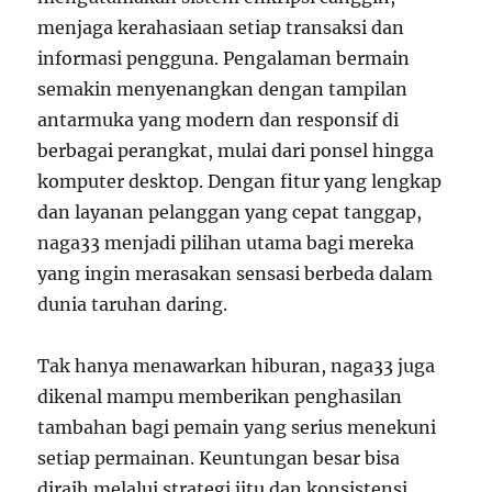
menjaga kerahasiaan setiap transaksi dan
informasi pengguna. Pengalaman bermain
semakin menyenangkan dengan tampilan
antarmuka yang modern dan responsif di
berbagai perangkat, mulai dari ponsel hingga
komputer desktop. Dengan fitur yang lengkap
dan layanan pelanggan yang cepat tanggap,
naga33 menjadi pilihan utama bagi mereka
yang ingin merasakan sensasi berbeda dalam
dunia taruhan daring.
Tak hanya menawarkan hiburan, naga33 juga
dikenal mampu memberikan penghasilan
tambahan bagi pemain yang serius menekuni
setiap permainan. Keuntungan besar bisa
diraih melalui strategi jitu dan konsistensi,