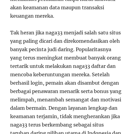
akan keamanan data maupun transaksi
keuangan mereka.
Tak heran jika naga33 menjadi salah satu situs
yang paling dicari dan direkomendasikan oleh
banyak pecinta judi daring. Popularitasnya
yang terus meningkat membuat banyak orang
tertarik untuk melakukan naga33 daftar dan
mencoba keberuntungan mereka. Setelah
berhasil login, pemain akan disambut dengan
berbagai penawaran menarik serta bonus yang
melimpah, menambah semangat dan motivasi
dalam bermain. Dengan layanan lengkap dan
keamanan terjamin, tidak mengherankan jika
naga33 terus berkembang sebagai situs
taruhan daring pilihan utama di Indonesia dan