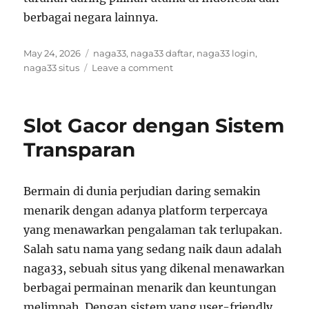
berbagai negara lainnya.
Posted
Tags
May 24, 2026
naga33
,
naga33 daftar
,
naga33 login
,
on
on
naga33 situs
Leave a comment
Ungkap
Rahasia
Togel
Slot Gacor dengan Sistem
Online
4D
Transparan
yang
Membantu
Pemain
Bermain di dunia perjudian daring semakin
Meningkatkan
menarik dengan adanya platform terpercaya
Peluang
Menang
yang menawarkan pengalaman tak terlupakan.
Besar
Salah satu nama yang sedang naik daun adalah
naga33, sebuah situs yang dikenal menawarkan
berbagai permainan menarik dan keuntungan
melimpah. Dengan sistem yang user-friendly,