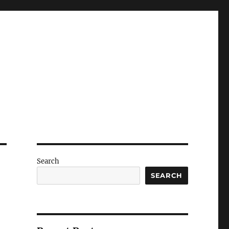
Search
SEARCH