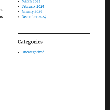
March 2025
February 2025
a.
January 2025
us
December 2024
Categories
Uncategorized