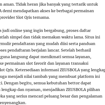
n aman. Tidak heran jika banyak yang tertarik untuk
A demi mendapatkan akses ke berbagai permainan
 provider Slot Qris ternama.
a judi online yang ingin bergabung, proses daftar
lah simpel dan tidak memakan waktu lama. Situs ini
mulir pendaftaran yang mudah diisi serta panduan
ses pendaftaran berjalan lancar. Setelah berhasil
gguna langsung dapat menikmati semua layanan,
ke permainan slot favorit dan layanan transaksi
t Qris. Ketersediaan informasi ZEUSBOLA yang lengka
juga menjadi nilai tambah yang membuat platform ini
i. Dengan begitu, semua kebutuhan bettor dapat
a lengkap dan nyaman, menjadikan ZEUSBOLA pilihan
ka yang serius mencari peluang besar dan pengalaman
enyenangkan.