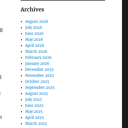
Archives
August 2026
July 2026
ng
June 2026
May 2026
April 2026
March 2026
February 2026
January 2026
December 2025
November 2025
l
October 2025
September 2025
i
August 2025
July 2025
s
June 2025
May 2025
t
April 2025
March 2025