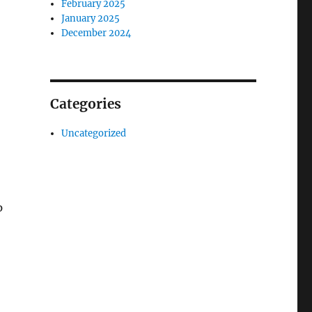
February 2025
January 2025
December 2024
Categories
Uncategorized
p