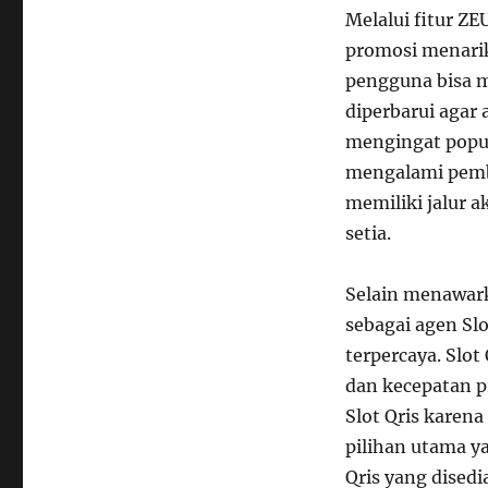
Slot
Melalui fitur ZE
Qris
Terupdate
promosi menarik
Hari
pengguna bisa m
Ini
diperbarui agar 
mengingat popul
mengalami pemblo
memiliki jalur 
setia.
Selain menawark
sebagai agen Slo
terpercaya. Slot
dan kecepatan p
Slot Qris karen
pilihan utama ya
Qris yang dised